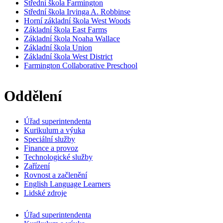
Střední škola Farmington
Střední škola Irvinga A. Robbinse
Horní základní škola West Woods
Základní škola East Farms
Základní škola Noaha Wallace
Základní škola Union
Základní škola West District
Farmington Collaborative Preschool
Oddělení
Úřad superintendenta
Kurikulum a výuka
Speciální služby
Finance a provoz
Technologické služby
Zařízení
Rovnost a začlenění
English Language Learners
Lidské zdroje
Úřad superintendenta