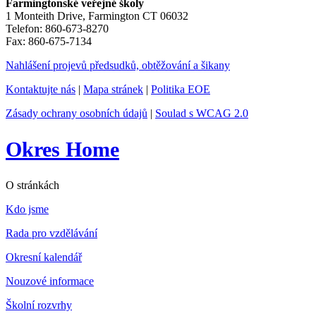
Farmingtonské veřejné školy
1 Monteith Drive, Farmington CT 06032
Telefon: 860-673-8270
Fax: 860-675-7134
Nahlášení projevů předsudků, obtěžování a šikany
Kontaktujte nás
|
Mapa stránek
|
Politika EOE
Zásady ochrany osobních údajů
|
Soulad s WCAG 2.0
Okres Home
O stránkách
Kdo jsme
Rada pro vzdělávání
Okresní kalendář
Nouzové informace
Školní rozvrhy