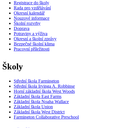
Registrace do školy
Rada pro vzdělávání
Okresní kalendář
Nouzové informace
Školní rozvrhy
Doprava
Potraviny a výživa
Okresní a školní zprávy
Bezpečné školní klima
Pracovní příležitosti
Školy
Střední škola Farmington
Střední škola Irvinga A. Robbinse
Horní základní škola West Woods
Základní škola East Farms
Základní škola Noaha Wallace
Základní škola Union
Základní škola West District
Farmington Collaborative Preschool