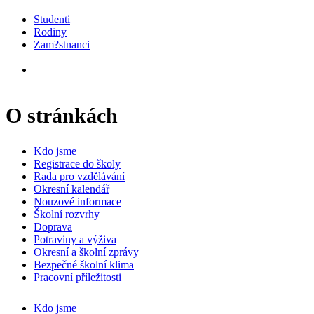
Studenti
Rodiny
Zam?stnanci
O stránkách
Kdo jsme
Registrace do školy
Rada pro vzdělávání
Okresní kalendář
Nouzové informace
Školní rozvrhy
Doprava
Potraviny a výživa
Okresní a školní zprávy
Bezpečné školní klima
Pracovní příležitosti
Kdo jsme