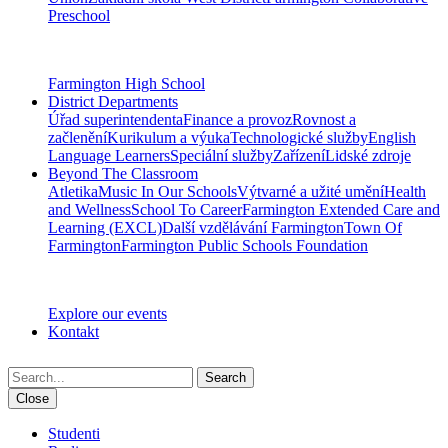
Preschool
Farmington High School
District Departments
Úřad superintendenta
Finance a provoz
Rovnost a
začlenění
Kurikulum a výuka
Technologické služby
English
Language Learners
Speciální služby
Zařízení
Lidské zdroje
Beyond The Classroom
Atletika
Music In Our Schools
Výtvarné a užité umění
Health
and Wellness
School To Career
Farmington Extended Care and
Learning (EXCL)
Další vzdělávání Farmington
Town Of
Farmington
Farmington Public Schools Foundation
Explore our events
Kontakt
Search
Close
Studenti