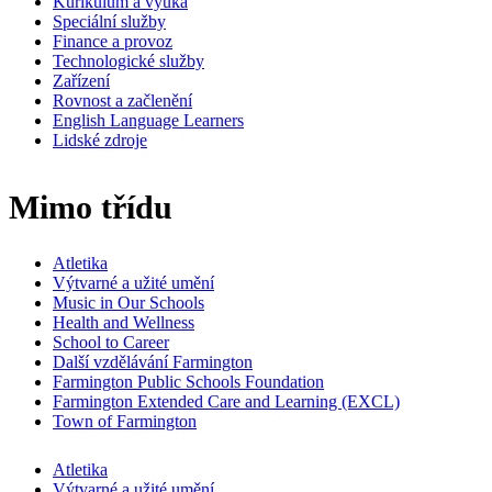
Kurikulum a výuka
Speciální služby
Finance a provoz
Technologické služby
Zařízení
Rovnost a začlenění
English Language Learners
Lidské zdroje
Mimo třídu
Atletika
Výtvarné a užité umění
Music in Our Schools
Health and Wellness
School to Career
Další vzdělávání Farmington
Farmington Public Schools Foundation
Farmington Extended Care and Learning (EXCL)
Town of Farmington
Atletika
Výtvarné a užité umění