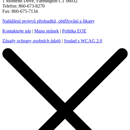
1 Monteith Drive, Farmington CT 06032
Telefon: 860-673-8270
Fax: 860-675-7134
Nahlášení projevů předsudků, obtěžování a šikany
Kontaktujte nás
|
Mapa stránek
|
Politika EOE
Zásady ochrany osobních údajů
|
Soulad s WCAG 2.0