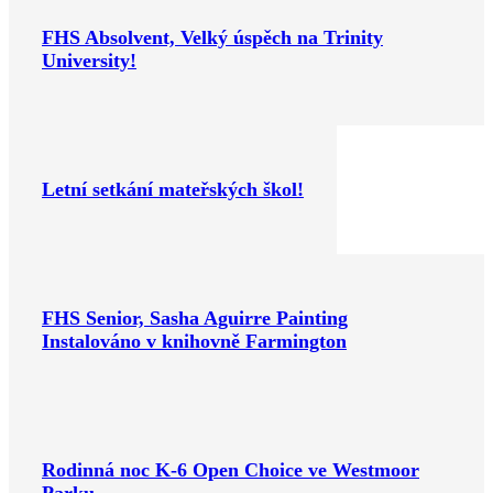
FHS Absolvent, Velký úspěch na Trinity
University!
Letní setkání mateřských škol!
FHS Senior, Sasha Aguirre Painting
Instalováno v knihovně Farmington
Rodinná noc K-6 Open Choice ve Westmoor
Parku