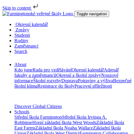
Skip to content
Toggle navigation
Okresní kalendář
Zprávy
Studenti
Rodiny
Zaměstnanci
Search
About
Kdo jsme
Rada pro vzdělávání
Okresní kalendář
Adresář
fakulty a zaměstnanců
Okresní a školní zprávy
Nouzové
informace
Školní rozvrhy
Doprava
Potraviny a výživa
Bezpečné
školní klima
Registrace do školy
Pracovní příležitosti
Discover Global Citizens
Schools
Střední škola Farmington
Střední škola Irvinga A.
Robbinse
Horní základní škola West Woods
Základní škola
East Farms
Základní škola Noaha Wallace
Základní škola
Union
Základní škola West District
Farmington Collaborative