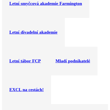
Letní smyčcová akademie Farmington
Letní divadelní akademie
Letní tábor FCP
Mladí podnikatelé
EXCL na cestách!