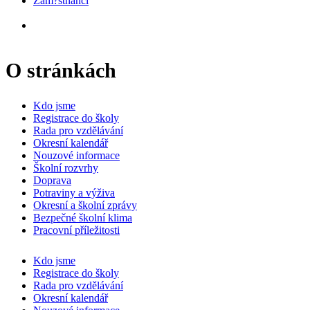
Zam?stnanci
O stránkách
Kdo jsme
Registrace do školy
Rada pro vzdělávání
Okresní kalendář
Nouzové informace
Školní rozvrhy
Doprava
Potraviny a výživa
Okresní a školní zprávy
Bezpečné školní klima
Pracovní příležitosti
Kdo jsme
Registrace do školy
Rada pro vzdělávání
Okresní kalendář