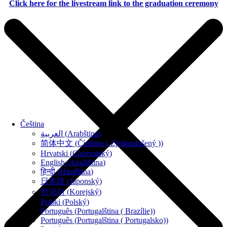
Click here for the livestream link to the graduation ceremony
Čeština
العربية
(
Arabština
)
简体中文
(
Čínština ( Zjednodušený )
)
Hrvatski
(
Chorvatský
)
English
(
Angličtina
)
हिन्दी
(
Hindština
)
日本語
(
Japonský
)
한국어
(
Korejský
)
Polski
(
Polský
)
Português
(
Portugalština ( Brazílie)
)
Português
(
Portugalština ( Portugalsko)
)