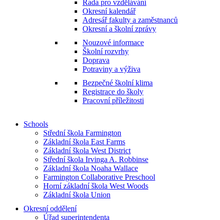
Rada pro vzdělávání
Okresní kalendář
Adresář fakulty a zaměstnanců
Okresní a školní zprávy
Nouzové informace
Školní rozvrhy
Doprava
Potraviny a výživa
Bezpečné školní klima
Registrace do školy
Pracovní příležitosti
Schools
Střední škola Farmington
Základní škola East Farms
Základní škola West District
Střední škola Irvinga A. Robbinse
Základní škola Noaha Wallace
Farmington Collaborative Preschool
Horní základní škola West Woods
Základní škola Union
Okresní oddělení
Úřad superintendenta