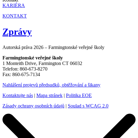
KARIÉRA
KONTAKT
Zprávy
Autorská práva 2026 – Farmingtonské veřejné školy
Farmingtonské veřejné školy
1 Monteith Drive, Farmington CT 06032
Telefon: 860-673-8270
Fax: 860-675-7134
Nahlášení projevů předsudků, obtěžování a šikany
Kontaktujte nás
|
Mapa stránek
|
Politika EOE
Zásady ochrany osobních údajů
|
Soulad s WCAG 2.0