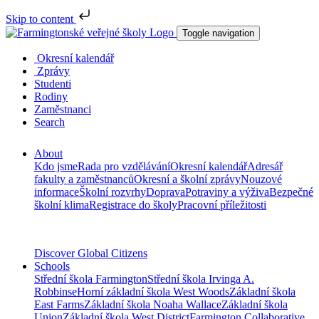
Skip to content
Toggle navigation
Okresní kalendář
Zprávy
Studenti
Rodiny
Zaměstnanci
Search
About
Kdo jsme
Rada pro vzdělávání
Okresní kalendář
Adresář
fakulty a zaměstnanců
Okresní a školní zprávy
Nouzové
informace
Školní rozvrhy
Doprava
Potraviny a výživa
Bezpečné
školní klima
Registrace do školy
Pracovní příležitosti
Discover Global Citizens
Schools
Střední škola Farmington
Střední škola Irvinga A.
Robbinse
Horní základní škola West Woods
Základní škola
East Farms
Základní škola Noaha Wallace
Základní škola
Union
Základní škola West District
Farmington Collaborative