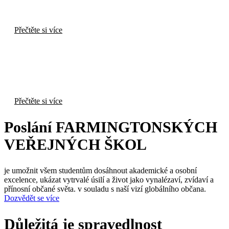
Zimní zpravodaj FPS 2025
Přečtěte si více
Farmington Soccer = týmová jednota, vytrvalost,
vysoký charakter
Přečtěte si více
Poslání FARMINGTONSKÝCH
VEŘEJNÝCH ŠKOL
je umožnit všem studentům dosáhnout akademické a osobní
excelence, ukázat
vytrvalé úsilí a život jako vynalézaví, zvídaví a
přínosní občané světa.
v souladu s naší vizí globálního občana.
Dozvědět se více
Důležitá je spravedlnost