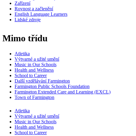
Zařízení
Rovnost a začlenění
English Language Learners
Lidské zdroje
Mimo třídu
Atletika
Výtvarné a užité umění
Music in Our Schools
Health and Wellness
School to Career
Další vzdělávání Farmington
Farmington Public Schools Foundation
Farmington Extended Care and Learning (EXCL)
Town of Farmington
Atletika
Výtvarné a užité umění
Music in Our Schools
Health and Wellness
School to Career