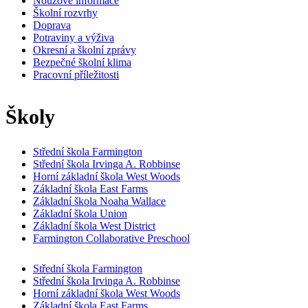
Nouzové informace
Školní rozvrhy
Doprava
Potraviny a výživa
Okresní a školní zprávy
Bezpečné školní klima
Pracovní příležitosti
Školy
Střední škola Farmington
Střední škola Irvinga A. Robbinse
Horní základní škola West Woods
Základní škola East Farms
Základní škola Noaha Wallace
Základní škola Union
Základní škola West District
Farmington Collaborative Preschool
Střední škola Farmington
Střední škola Irvinga A. Robbinse
Horní základní škola West Woods
Základní škola East Farms