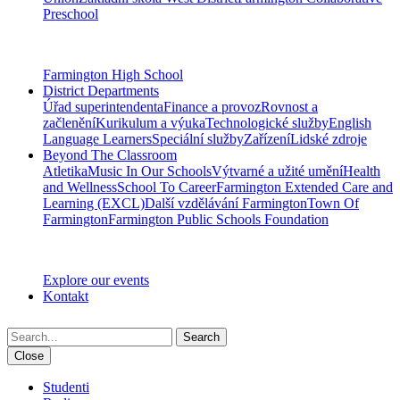
Preschool
Farmington High School
District Departments
Úřad superintendenta
Finance a provoz
Rovnost a
začlenění
Kurikulum a výuka
Technologické služby
English
Language Learners
Speciální služby
Zařízení
Lidské zdroje
Beyond The Classroom
Atletika
Music In Our Schools
Výtvarné a užité umění
Health
and Wellness
School To Career
Farmington Extended Care and
Learning (EXCL)
Další vzdělávání Farmington
Town Of
Farmington
Farmington Public Schools Foundation
Explore our events
Kontakt
Search
Close
Studenti