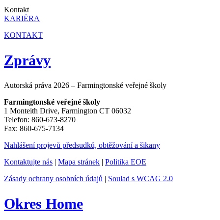
Kontakt
KARIÉRA
KONTAKT
Zprávy
Autorská práva 2026 – Farmingtonské veřejné školy
Farmingtonské veřejné školy
1 Monteith Drive, Farmington CT 06032
Telefon: 860-673-8270
Fax: 860-675-7134
Nahlášení projevů předsudků, obtěžování a šikany
Kontaktujte nás
|
Mapa stránek
|
Politika EOE
Zásady ochrany osobních údajů
|
Soulad s WCAG 2.0
Okres Home