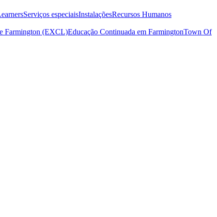
earners
Serviços especiais
Instalações
Recursos Humanos
 de Farmington (EXCL)
Educação Continuada em Farmington
Town Of