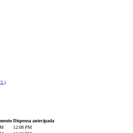
CL)
mento
Dispensa antecipada
PM
12:08 PM