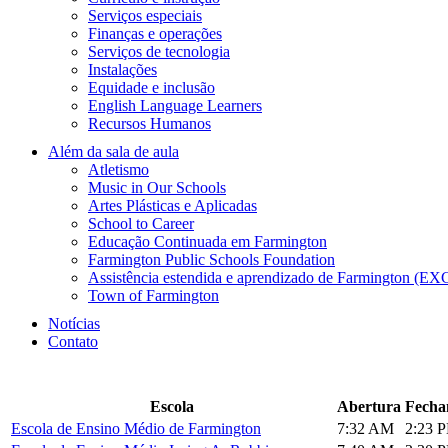
Serviços especiais
Finanças e operações
Serviços de tecnologia
Instalações
Equidade e inclusão
English Language Learners
Recursos Humanos
Além da sala de aula
Atletismo
Music in Our Schools
Artes Plásticas e Aplicadas
School to Career
Educação Continuada em Farmington
Farmington Public Schools Foundation
Assistência estendida e aprendizado de Farmington (EX
Town of Farmington
Notícias
Contato
Escola
Abertura
Fecha
Escola de Ensino Médio de Farmington
7:32 AM
2:23 