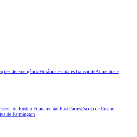
ações de emergência
Horários escolares
Transporte
Alimentos e
Escola de Ensino Fundamental East Farms
Escola de Ensino
tiva de Farmington