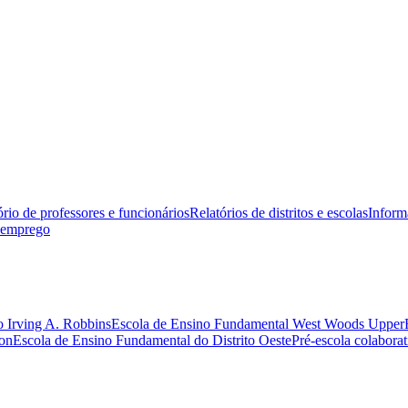
ório de professores e funcionários
Relatórios de distritos e escolas
Inform
 emprego
 Irving A. Robbins
Escola de Ensino Fundamental West Woods Upper
on
Escola de Ensino Fundamental do Distrito Oeste
Pré-escola colabora