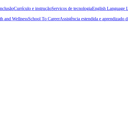
inclusão
Currículo e instrução
Serviços de tecnologia
English Language L
th and Wellness
School To Career
Assistência estendida e aprendizado