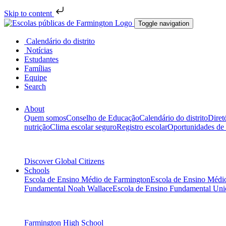
Skip to content
Toggle navigation
Calendário do distrito
Notícias
Estudantes
Famílias
Equipe
Search
About
Quem somos
Conselho de Educação
Calendário do distrito
Diret
nutrição
Clima escolar seguro
Registro escolar
Oportunidades de
Discover Global Citizens
Schools
Escola de Ensino Médio de Farmington
Escola de Ensino Médio
Fundamental Noah Wallace
Escola de Ensino Fundamental Uni
Farmington High School