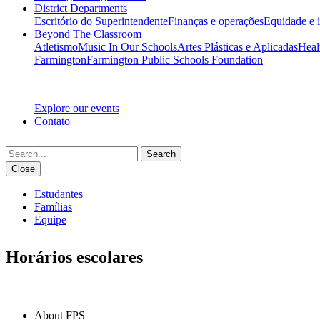
District Departments
Escritório do Superintendente
Finanças e operações
Equidade e 
Beyond The Classroom
Atletismo
Music In Our Schools
Artes Plásticas e Aplicadas
Heal
Farmington
Farmington Public Schools Foundation
Explore our events
Contato
Search
Close
Estudantes
Famílias
Equipe
Horários escolares
IN THIS SECTION
About FPS