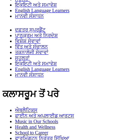
ਇਕੁਇਟੀ ਅਤੇ ਸਮਾਵੇਸ਼
English Language Learners
ਮਾਨਵੀ ਸੰਸਾਧਨ
ਦਫ਼ਤਰ ਸੁਪਰਡੈਂਟ
ਪਾਠਕ੍ਰਮ ਅਤੇ ਨਿਰਦੇਸ਼
ਵਿਸ਼ੇਸ਼ ਸੇਵਾਵਾਂ
ਵਿੱਤ ਅਤੇ ਸੰਚਾਲਨ
ਤਕਨਾਲੋਜੀ ਸੇਵਾਵਾਂ
ਸਹੂਲਤਾਂ
ਇਕੁਇਟੀ ਅਤੇ ਸਮਾਵੇਸ਼
English Language Learners
ਮਾਨਵੀ ਸੰਸਾਧਨ
ਕਲਾਸਰੂਮ ਤੋਂ ਪਰੇ
ਐਥਲੈਟਿਕਸ
ਫਾਈਨ ਅਤੇ ਅਪਲਾਈਡ ਆਰਟਸ
Music in Our Schools
Health and Wellness
School to Career
ਫਾਰਮਿੰਗਟਨ ਨਿਰੰਤਰ ਸਿੱਖਿਆ