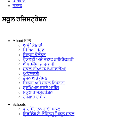
ਪਰਿਵਾਰ
ਸਟਾਫ
ਸਕੂਲ ਰਜਿਸਟ੍ਰੇਸ਼ਨ
IN THIS SECTION
About FPS
ਅਸੀਂ ਕੌਣ ਹਾਂ
ਸਿੱਖਿਆ ਬੋਰਡ
ਜ਼ਿਲ੍ਹਾ ਕੈਲੰਡਰ
ਫੈਕਲਟੀ ਅਤੇ ਸਟਾਫ ਡਾਇਰੈਕਟਰੀ
ਐਮਰਜੈਂਸੀ ਜਾਣਕਾਰੀ
ਸਕੂਲ ਦੀਆਂ ਸਮਾਂ-ਸਾਰਣੀਆਂ
ਆਵਾਜਾਈ
ਭੋਜਨ ਅਤੇ ਪੋਸ਼ਣ
ਜ਼ਿਲ੍ਹਾ ਅਤੇ ਸਕੂਲ ਰਿਪੋਰਟਾਂ
ਸੁਰੱਖਿਅਤ ਸਕੂਲ ਮਾਹੌਲ
ਸਕੂਲ ਰਜਿਸਟ੍ਰੇਸ਼ਨ
ਰੁਜ਼ਗਾਰ ਦੇ ਮੌਕੇ
Schools
ਫਾਰਮਿੰਗਟਨ ਹਾਈ ਸਕੂਲ
ਇਰਵਿੰਗ ਏ. ਰੌਬਿਨਸ ਮਿਡਲ ਸਕੂਲ