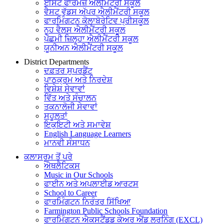
ਈਸਟ ਫਾਰਮਜ਼ ਐਲੀਮੈਂਟਰੀ ਸਕੂਲ
ਵੈਸਟ ਵੁੱਡਸ ਅੱਪਰ ਐਲੀਮੈਂਟਰੀ ਸਕੂਲ
ਫਾਰਮਿੰਗਟਨ ਕੋਲਾਬੋਰੇਟਿਵ ਪ੍ਰੀਸਕੂਲ
ਨੂਹ ਵੈਲਸ ਐਲੀਮੈਂਟਰੀ ਸਕੂਲ
ਪੱਛਮੀ ਜ਼ਿਲ੍ਹਾ ਐਲੀਮੈਂਟਰੀ ਸਕੂਲ
ਯੂਨੀਅਨ ਐਲੀਮੈਂਟਰੀ ਸਕੂਲ
District Departments
ਦਫ਼ਤਰ ਸੁਪਰਡੈਂਟ
ਪਾਠਕ੍ਰਮ ਅਤੇ ਨਿਰਦੇਸ਼
ਵਿਸ਼ੇਸ਼ ਸੇਵਾਵਾਂ
ਵਿੱਤ ਅਤੇ ਸੰਚਾਲਨ
ਤਕਨਾਲੋਜੀ ਸੇਵਾਵਾਂ
ਸਹੂਲਤਾਂ
ਇਕੁਇਟੀ ਅਤੇ ਸਮਾਵੇਸ਼
English Language Learners
ਮਾਨਵੀ ਸੰਸਾਧਨ
ਕਲਾਸਰੂਮ ਤੋਂ ਪਰੇ
ਐਥਲੈਟਿਕਸ
Music in Our Schools
ਫਾਈਨ ਅਤੇ ਅਪਲਾਈਡ ਆਰਟਸ
School to Career
ਫਾਰਮਿੰਗਟਨ ਨਿਰੰਤਰ ਸਿੱਖਿਆ
Farmington Public Schools Foundation
ਫਾਰਮਿੰਗਟਨ ਐਕਸਟੈਂਡਡ ਕੇਅਰ ਐਂਡ ਲਰਨਿੰਗ (EXCL)