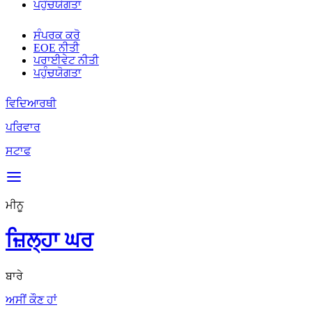
ਪਹੁੰਚਯੋਗਤਾ
ਸੰਪਰਕ ਕਰੋ
EOE ਨੀਤੀ
ਪਰਾਈਵੇਟ ਨੀਤੀ
ਪਹੁੰਚਯੋਗਤਾ
ਵਿਦਿਆਰਥੀ
ਪਰਿਵਾਰ
ਸਟਾਫ
ਮੀਨੂ
ਜ਼ਿਲ੍ਹਾ ਘਰ
ਬਾਰੇ
ਅਸੀਂ ਕੌਣ ਹਾਂ