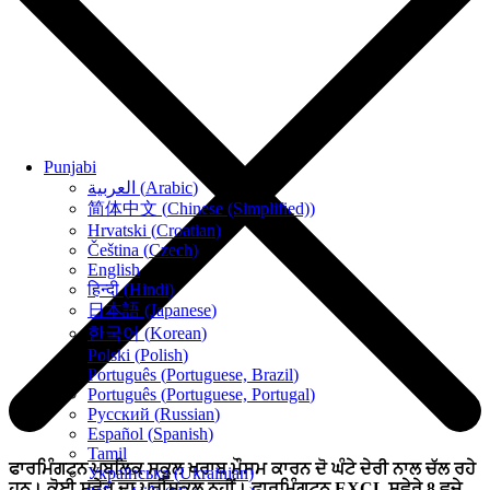
Punjabi
العربية
(
Arabic
)
简体中文
(
Chinese (Simplified)
)
Hrvatski
(
Croatian
)
Čeština
(
Czech
)
English
हिन्दी
(
Hindi
)
日本語
(
Japanese
)
한국어
(
Korean
)
Polski
(
Polish
)
Português
(
Portuguese, Brazil
)
Português
(
Portuguese, Portugal
)
Русский
(
Russian
)
Español
(
Spanish
)
Tamil
ਫਾਰਮਿੰਗਟਨ ਪਬਲਿਕ ਸਕੂਲ ਖਰਾਬ ਮੌਸਮ ਕਾਰਨ ਦੋ ਘੰਟੇ ਦੇਰੀ ਨਾਲ ਚੱਲ ਰਹੇ
Українська
(
Ukrainian
)
ਹਨ। ਕੋਈ ਸਵੇਰ ਦਾ ਪ੍ਰੀਸਕੂਲ ਨਹੀਂ। ਫਾਰਮਿੰਗਟਨ EXCL ਸਵੇਰੇ 8 ਵਜੇ