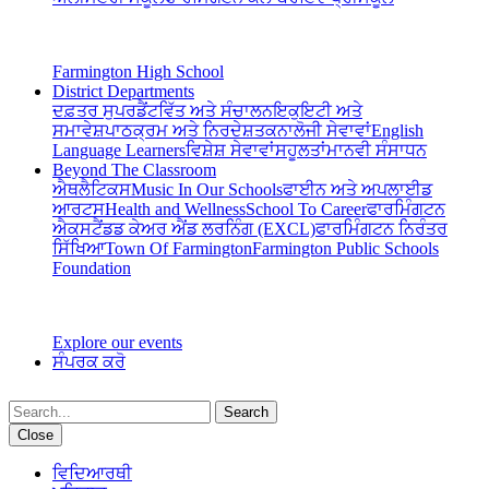
Farmington High School
District Departments
ਦਫ਼ਤਰ ਸੁਪਰਡੈਂਟ
ਵਿੱਤ ਅਤੇ ਸੰਚਾਲਨ
ਇਕੁਇਟੀ ਅਤੇ
ਸਮਾਵੇਸ਼
ਪਾਠਕ੍ਰਮ ਅਤੇ ਨਿਰਦੇਸ਼
ਤਕਨਾਲੋਜੀ ਸੇਵਾਵਾਂ
English
Language Learners
ਵਿਸ਼ੇਸ਼ ਸੇਵਾਵਾਂ
ਸਹੂਲਤਾਂ
ਮਾਨਵੀ ਸੰਸਾਧਨ
Beyond The Classroom
ਐਥਲੈਟਿਕਸ
Music In Our Schools
ਫਾਈਨ ਅਤੇ ਅਪਲਾਈਡ
ਆਰਟਸ
Health and Wellness
School To Career
ਫਾਰਮਿੰਗਟਨ
ਐਕਸਟੈਂਡਡ ਕੇਅਰ ਐਂਡ ਲਰਨਿੰਗ (EXCL)
ਫਾਰਮਿੰਗਟਨ ਨਿਰੰਤਰ
ਸਿੱਖਿਆ
Town Of Farmington
Farmington Public Schools
Foundation
Explore our events
ਸੰਪਰਕ ਕਰੋ
Search
Close
ਵਿਦਿਆਰਥੀ