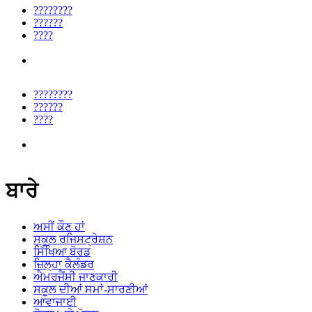
????????
??????
????
????????
??????
????
ਬਾਰੇ
ਅਸੀਂ ਕੌਣ ਹਾਂ
ਸਕੂਲ ਰਜਿਸਟ੍ਰੇਸ਼ਨ
ਸਿੱਖਿਆ ਬੋਰਡ
ਜ਼ਿਲ੍ਹਾ ਕੈਲੰਡਰ
ਐਮਰਜੈਂਸੀ ਜਾਣਕਾਰੀ
ਸਕੂਲ ਦੀਆਂ ਸਮਾਂ-ਸਾਰਣੀਆਂ
ਆਵਾਜਾਈ