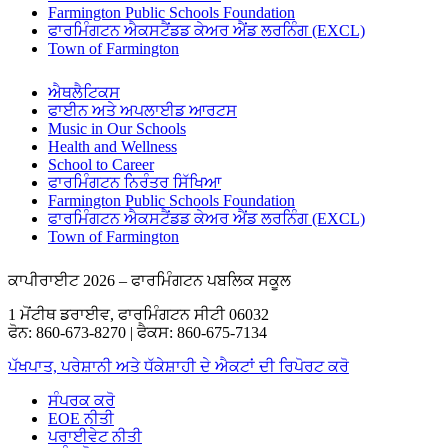
Farmington Public Schools Foundation
ਫਾਰਮਿੰਗਟਨ ਐਕਸਟੈਂਡਡ ਕੇਅਰ ਐਂਡ ਲਰਨਿੰਗ (EXCL)
Town of Farmington
ਐਥਲੈਟਿਕਸ
ਫਾਈਨ ਅਤੇ ਅਪਲਾਈਡ ਆਰਟਸ
Music in Our Schools
Health and Wellness
School to Career
ਫਾਰਮਿੰਗਟਨ ਨਿਰੰਤਰ ਸਿੱਖਿਆ
Farmington Public Schools Foundation
ਫਾਰਮਿੰਗਟਨ ਐਕਸਟੈਂਡਡ ਕੇਅਰ ਐਂਡ ਲਰਨਿੰਗ (EXCL)
Town of Farmington
ਕਾਪੀਰਾਈਟ 2026 – ਫਾਰਮਿੰਗਟਨ ਪਬਲਿਕ ਸਕੂਲ
1 ਮੋਂਟੀਥ ਡਰਾਈਵ, ਫਾਰਮਿੰਗਟਨ ਸੀਟੀ 06032
ਫੋਨ: 860-673-8270 | ਫੈਕਸ: 860-675-7134
ਪੱਖਪਾਤ, ਪਰੇਸ਼ਾਨੀ ਅਤੇ ਧੱਕੇਸ਼ਾਹੀ ਦੇ ਐਕਟਾਂ ਦੀ ਰਿਪੋਰਟ ਕਰੋ
ਸੰਪਰਕ ਕਰੋ
EOE ਨੀਤੀ
ਪਰਾਈਵੇਟ ਨੀਤੀ