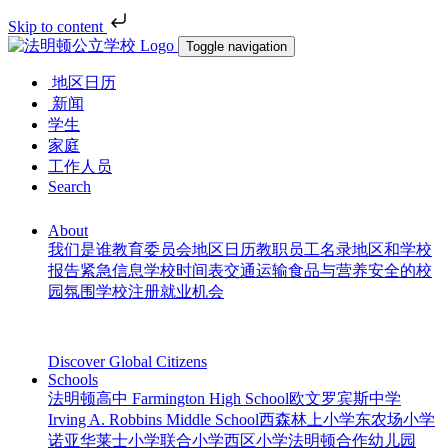
Skip to content
Toggle navigation
地区日历
新闻
学生
家庭
工作人员
Search
About
我们是谁
教育委员会
地区日历
教职员工名录
地区和学校
报告
紧急信息
学校时间表
交通运输
食品与营养
安全的校
园氛围
学校注册
就业机会
Discover Global Citizens
Schools
法明顿高中 Farmington High School
欧文罗宾斯中学
Irving A. Robbins Middle School
西森林上小学
东农场小学
诺亚华莱士小学
联合小学
西区小学
法明顿合作幼儿园