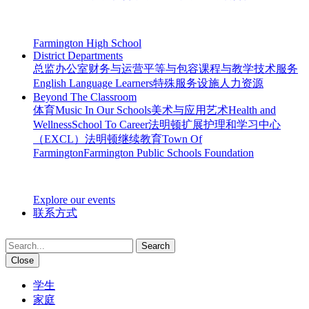
Farmington High School
District Departments
总监办公室
财务与运营
平等与包容
课程与教学
技术服务
English Language Learners
特殊服务
设施
人力资源
Beyond The Classroom
体育
Music In Our Schools
美术与应用艺术
Health and
Wellness
School To Career
法明顿扩展护理和学习中心
（EXCL）
法明顿继续教育
Town Of
Farmington
Farmington Public Schools Foundation
Explore our events
联系方式
Search
Close
学生
家庭