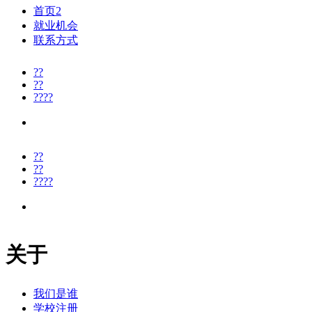
首页2
就业机会
联系方式
??
??
????
??
??
????
关于
我们是谁
学校注册