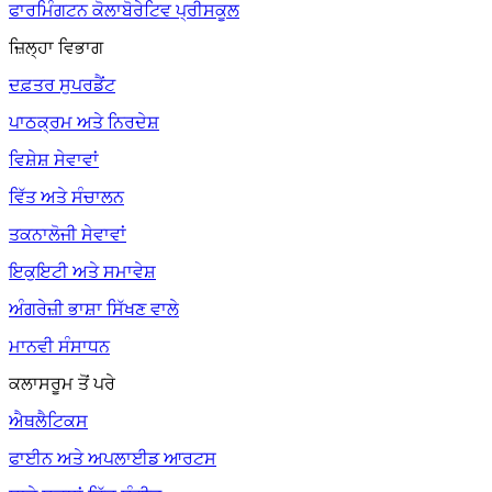
ਫਾਰਮਿੰਗਟਨ ਕੋਲਾਬੋਰੇਟਿਵ ਪ੍ਰੀਸਕੂਲ
ਜ਼ਿਲ੍ਹਾ ਵਿਭਾਗ
ਦਫ਼ਤਰ ਸੁਪਰਡੈਂਟ
ਪਾਠਕ੍ਰਮ ਅਤੇ ਨਿਰਦੇਸ਼
ਵਿਸ਼ੇਸ਼ ਸੇਵਾਵਾਂ
ਵਿੱਤ ਅਤੇ ਸੰਚਾਲਨ
ਤਕਨਾਲੋਜੀ ਸੇਵਾਵਾਂ
ਇਕੁਇਟੀ ਅਤੇ ਸਮਾਵੇਸ਼
ਅੰਗਰੇਜ਼ੀ ਭਾਸ਼ਾ ਸਿੱਖਣ ਵਾਲੇ
ਮਾਨਵੀ ਸੰਸਾਧਨ
ਕਲਾਸਰੂਮ ਤੋਂ ਪਰੇ
ਐਥਲੈਟਿਕਸ
ਫਾਈਨ ਅਤੇ ਅਪਲਾਈਡ ਆਰਟਸ