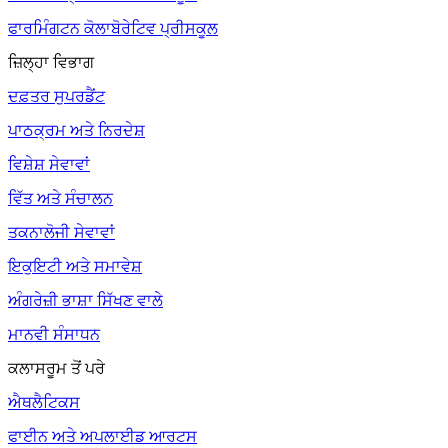
ਫਾਰਮਿੰਗਟਨ ਕੋਲਾਬੋਰੇਟਿਵ ਪ੍ਰੀਸਕੂਲ
ਜ਼ਿਲ੍ਹਾ ਵਿਭਾਗ
ਦਫ਼ਤਰ ਸੁਪਰਡੈਂਟ
ਪਾਠਕ੍ਰਮ ਅਤੇ ਨਿਰਦੇਸ਼
ਵਿਸ਼ੇਸ਼ ਸੇਵਾਵਾਂ
ਵਿੱਤ ਅਤੇ ਸੰਚਾਲਨ
ਤਕਨਾਲੋਜੀ ਸੇਵਾਵਾਂ
ਇਕੁਇਟੀ ਅਤੇ ਸਮਾਵੇਸ਼
ਅੰਗਰੇਜ਼ੀ ਭਾਸ਼ਾ ਸਿੱਖਣ ਵਾਲੇ
ਮਾਨਵੀ ਸੰਸਾਧਨ
ਕਲਾਸਰੂਮ ਤੋਂ ਪਰੇ
ਐਥਲੈਟਿਕਸ
ਫਾਈਨ ਅਤੇ ਅਪਲਾਈਡ ਆਰਟਸ