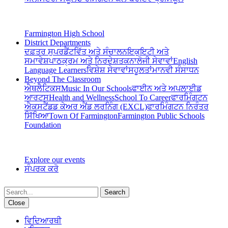
Farmington High School
District Departments
ਦਫ਼ਤਰ ਸੁਪਰਡੈਂਟ
ਵਿੱਤ ਅਤੇ ਸੰਚਾਲਨ
ਇਕੁਇਟੀ ਅਤੇ
ਸਮਾਵੇਸ਼
ਪਾਠਕ੍ਰਮ ਅਤੇ ਨਿਰਦੇਸ਼
ਤਕਨਾਲੋਜੀ ਸੇਵਾਵਾਂ
English
Language Learners
ਵਿਸ਼ੇਸ਼ ਸੇਵਾਵਾਂ
ਸਹੂਲਤਾਂ
ਮਾਨਵੀ ਸੰਸਾਧਨ
Beyond The Classroom
ਐਥਲੈਟਿਕਸ
Music In Our Schools
ਫਾਈਨ ਅਤੇ ਅਪਲਾਈਡ
ਆਰਟਸ
Health and Wellness
School To Career
ਫਾਰਮਿੰਗਟਨ
ਐਕਸਟੈਂਡਡ ਕੇਅਰ ਐਂਡ ਲਰਨਿੰਗ (EXCL)
ਫਾਰਮਿੰਗਟਨ ਨਿਰੰਤਰ
ਸਿੱਖਿਆ
Town Of Farmington
Farmington Public Schools
Foundation
Explore our events
ਸੰਪਰਕ ਕਰੋ
Search
Close
ਵਿਦਿਆਰਥੀ