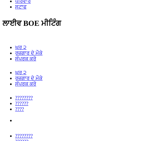
ਪਰਿਵਾਰ
ਸਟਾਫ
ਲਾਈਵ BOE ਮੀਟਿੰਗ
ਘਰ ੨
ਰੁਜ਼ਗਾਰ ਦੇ ਮੌਕੇ
ਸੰਪਰਕ ਕਰੋ
ਘਰ ੨
ਰੁਜ਼ਗਾਰ ਦੇ ਮੌਕੇ
ਸੰਪਰਕ ਕਰੋ
????????
??????
????
????????