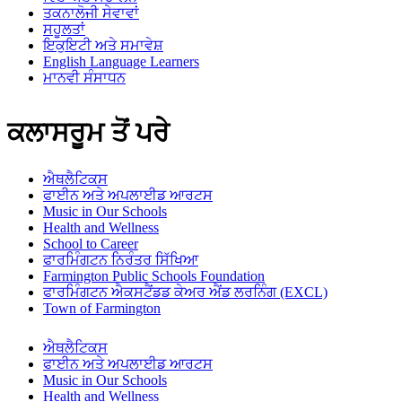
ਤਕਨਾਲੋਜੀ ਸੇਵਾਵਾਂ
ਸਹੂਲਤਾਂ
ਇਕੁਇਟੀ ਅਤੇ ਸਮਾਵੇਸ਼
English Language Learners
ਮਾਨਵੀ ਸੰਸਾਧਨ
ਕਲਾਸਰੂਮ ਤੋਂ ਪਰੇ
ਐਥਲੈਟਿਕਸ
ਫਾਈਨ ਅਤੇ ਅਪਲਾਈਡ ਆਰਟਸ
Music in Our Schools
Health and Wellness
School to Career
ਫਾਰਮਿੰਗਟਨ ਨਿਰੰਤਰ ਸਿੱਖਿਆ
Farmington Public Schools Foundation
ਫਾਰਮਿੰਗਟਨ ਐਕਸਟੈਂਡਡ ਕੇਅਰ ਐਂਡ ਲਰਨਿੰਗ (EXCL)
Town of Farmington
ਐਥਲੈਟਿਕਸ
ਫਾਈਨ ਅਤੇ ਅਪਲਾਈਡ ਆਰਟਸ
Music in Our Schools
Health and Wellness