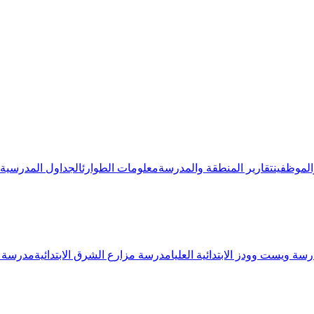
الموظفين
تقارير المنطقة والمدرسة
معلومات الطوارئ
الجداول المدرسية
سة ويست وودز الابتدائية العليا
مدرسة مزارع الشرق الابتدائية
مدرسة نو