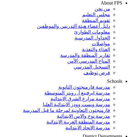
About FPS
من نحن
مجلس التعليم
تقويم المنطقة
دليل أعضاء هيئة التدريس والموظفين
معلومات الطوارئ
الجداول المدرسية
مواصلات
الغذاء والتغذية
تقارير المنطقة والمدرسة
المناخ المدرسي الآمن
التسجيل المدرسي
فرص توظيف
Schools
مدرسة فارمنجتون الثانوية
مدرسة ايرفينغ أ. روبنز المتوسطة
مدرسة مزارع الشرق الابتدائية
مدرسة ويست وودز الابتدائية العليا
فارمنجتون التعاونية لمرحلة ما قبل المدرسة
مدرسة نوح والاس الابتدائية
مدرسة المنطقة الغربية الابتدائية
مدرسة الاتحاد الابتدائية
District Departments