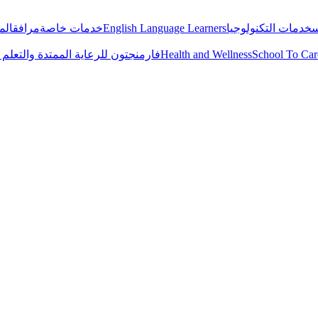
س
خدمات التكنولوجيا
English Language Learners
خدمات خاصة
مرافق
الم
School To Car
Health and Wellness
فارمنجتون للرعاية الممتدة والتعلم (EXCL