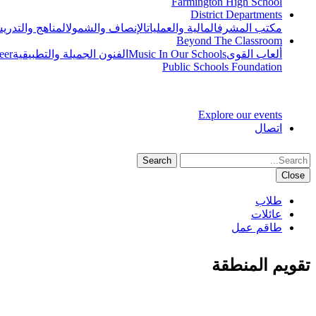
Farmington High School
District Departments
مكتب المشرف
المالية والعمليات
الإنصاف والشمول
المناهج والتدري
Beyond The Classroom
ألعاب القوى
Music In Our Schools
الفنون الجميلة والتطبيقية
eer
Public Schools Foundation
Explore our events
اتصال
Search
Close
طلاب
عائلات
طاقم عمل
تقويم المنطقة
IN THIS SECTION