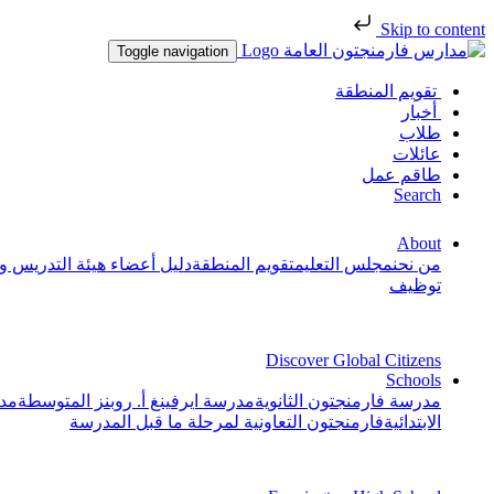
Skip to content
Toggle navigation
تقويم المنطقة
أخبار
طلاب
عائلات
طاقم عمل
Search
About
من نحن
مجلس التعليم
تقويم المنطقة
دليل أعضاء هيئة التدريس و
توظيف
Discover Global Citizens
Schools
مدرسة فارمنجتون الثانوية
مدرسة ايرفينغ أ. روبنز المتوسطة
مدر
الابتدائية
فارمنجتون التعاونية لمرحلة ما قبل المدرسة