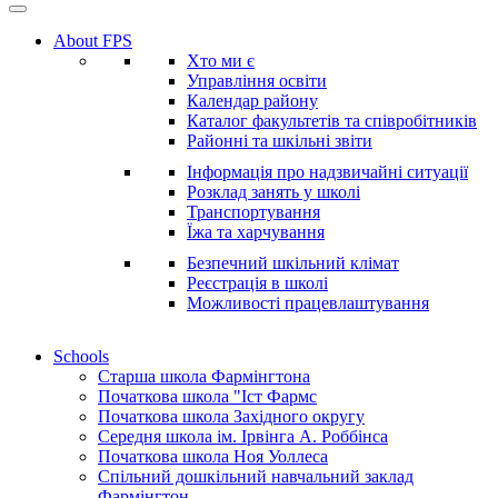
About FPS
Хто ми є
Управління освіти
Календар району
Каталог факультетів та співробітників
Районні та шкільні звіти
Інформація про надзвичайні ситуації
Розклад занять у школі
Транспортування
Їжа та харчування
Безпечний шкільний клімат
Реєстрація в школі
Можливості працевлаштування
Schools
Старша школа Фармінгтона
Початкова школа "Іст Фармс
Початкова школа Західного округу
Середня школа ім. Ірвінга А. Роббінса
Початкова школа Ноя Уоллеса
Спільний дошкільний навчальний заклад
Фармінгтон