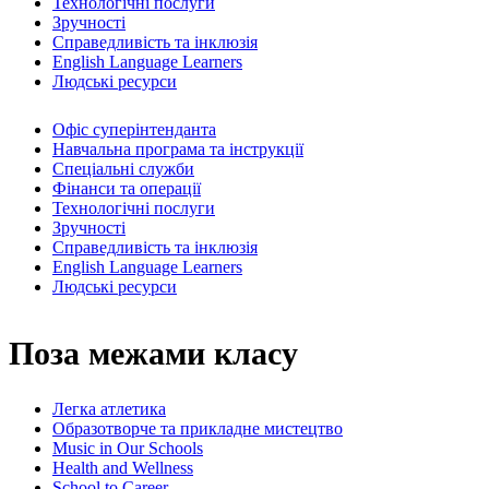
Технологічні послуги
Зручності
Справедливість та інклюзія
English Language Learners
Людські ресурси
Офіс суперінтенданта
Навчальна програма та інструкції
Спеціальні служби
Фінанси та операції
Технологічні послуги
Зручності
Справедливість та інклюзія
English Language Learners
Людські ресурси
Поза межами класу
Легка атлетика
Образотворче та прикладне мистецтво
Music in Our Schools
Health and Wellness
School to Career