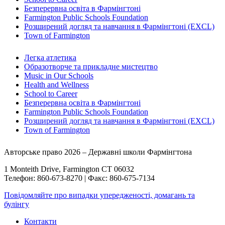
Безперервна освіта в Фармінгтоні
Farmington Public Schools Foundation
Розширений догляд та навчання в Фармінгтоні (EXCL)
Town of Farmington
Легка атлетика
Образотворче та прикладне мистецтво
Music in Our Schools
Health and Wellness
School to Career
Безперервна освіта в Фармінгтоні
Farmington Public Schools Foundation
Розширений догляд та навчання в Фармінгтоні (EXCL)
Town of Farmington
Авторське право 2026 – Державні школи Фармінгтона
1 Monteith Drive, Farmington CT 06032
Телефон: 860-673-8270 | Факс: 860-675-7134
Повідомляйте про випадки упередженості, домагань та
булінгу
Контакти