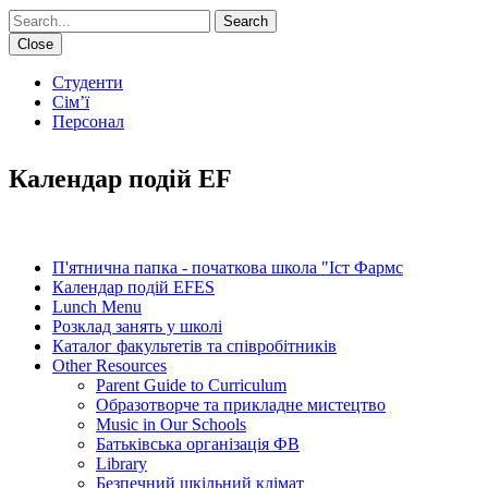
Search
Close
Студенти
Сім’ї
Персонал
Календар подій EF
IN THIS SECTION
П'ятнична папка - початкова школа "Іст Фармс
Календар подій EFES
Lunch Menu
Розклад занять у школі
Каталог факультетів та співробітників
Other Resources
Parent Guide to Curriculum
Образотворче та прикладне мистецтво
Music in Our Schools
Батьківська організація ФВ
Library
Безпечний шкільний клімат