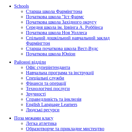
Schools
Старша школа Фармінгтона
Початкова школа "Іст Фармс
Початкова школа Західного округу
Середня школа ім. Ірвінга А. Роббінса
Початкова школа Ноя Уоллеса
Спільний дошкільний навчальний заклад
Фармінгтон
Старша початкова школа Вест-Вудс
Початкова школа Юніон
Районні відділи
Офіс суперінтенданта
Навчальна програма та інструкції
Спеціальні служби
Фінанси та операції
Технологічні послуги
Зручності
Справедливість та інклюзія
English Language Learners
Людські ресурси
Поза межами класу
Легка атлетика
Образотворче та прикладне мистецтво