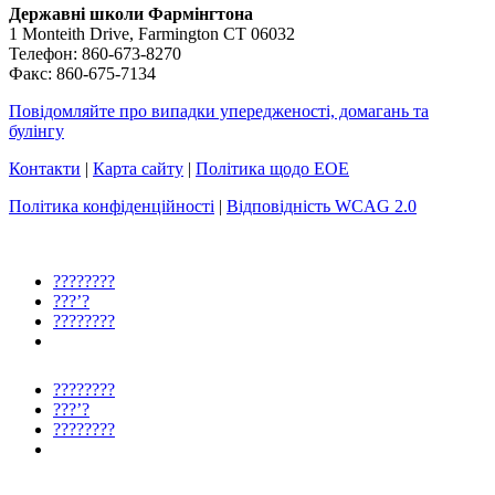
Державні школи Фармінгтона
1 Monteith Drive, Farmington CT 06032
Телефон: 860-673-8270
Факс: 860-675-7134
Повідомляйте про випадки упередженості, домагань та
булінгу
Контакти
|
Карта сайту
|
Політика щодо EOE
Політика конфіденційності
|
Відповідність WCAG 2.0
????????
???’?
????????
????????
???’?
????????