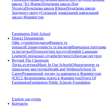
школа “Іст Фармс
Початкова школа Ноя
Уоллеса
Початкова школа Юніон
Початкова школа
Західного округу
Спільний дошкільний навчальний
заклад Фармінгтон
Farmington High School
District Departments
Офіс суперінтенданта
Фінанси та
операції
Справедливість та інклюзія
Навчальна програма
та інструкції
Технологічні послуги
English Language
Learners
Спеціальні служби
Зручності
Людські ресурси
Beyond The Classroom
Легка атлетика
Music In Our Schools
Образотворче та
прикладне мистецтво
Health and Wellness
School To
Career
Розширений догляд та навчання в Фармінгтоні
(EXCL)
Безперервна освіта в Фармінгтоні
Town Of
Farmington
Farmington Public Schools Foundation
Explore our events
Контакти