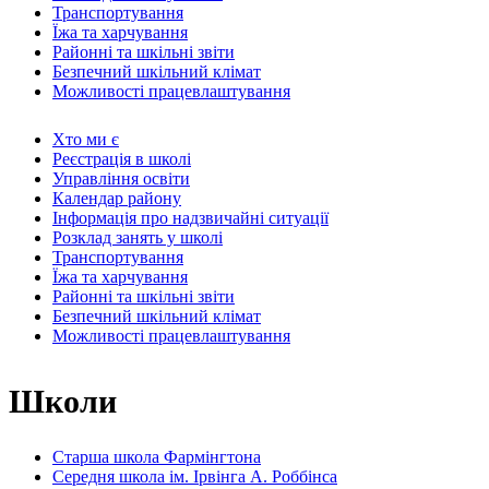
Транспортування
Їжа та харчування
Районні та шкільні звіти
Безпечний шкільний клімат
Можливості працевлаштування
Хто ми є
Реєстрація в школі
Управління освіти
Календар району
Інформація про надзвичайні ситуації
Розклад занять у школі
Транспортування
Їжа та харчування
Районні та шкільні звіти
Безпечний шкільний клімат
Можливості працевлаштування
Школи
Старша школа Фармінгтона
Середня школа ім. Ірвінга А. Роббінса