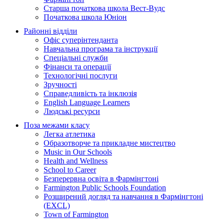
Старша початкова школа Вест-Вудс
Початкова школа Юніон
Районні відділи
Офіс суперінтенданта
Навчальна програма та інструкції
Спеціальні служби
Фінанси та операції
Технологічні послуги
Зручності
Справедливість та інклюзія
English Language Learners
Людські ресурси
Поза межами класу
Легка атлетика
Образотворче та прикладне мистецтво
Music in Our Schools
Health and Wellness
School to Career
Безперервна освіта в Фармінгтоні
Farmington Public Schools Foundation
Розширений догляд та навчання в Фармінгтоні
(EXCL)
Town of Farmington