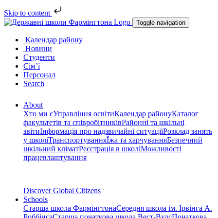
Skip to content
Toggle navigation
Календар району
Новини
Студенти
Сім’ї
Персонал
Search
About
Хто ми є
Управління освіти
Календар району
Каталог
факультетів та співробітників
Районні та шкільні
звіти
Інформація про надзвичайні ситуації
Розклад занять
у школі
Транспортування
Їжа та харчування
Безпечний
шкільний клімат
Реєстрація в школі
Можливості
працевлаштування
Discover Global Citizens
Schools
Старша школа Фармінгтона
Середня школа ім. Ірвінга А.
Роббінса
Старша початкова школа Вест-Вудс
Початкова