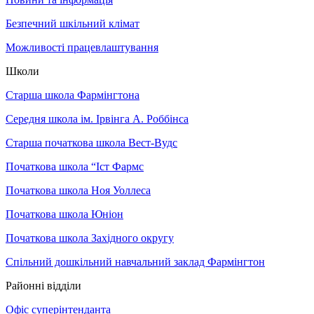
Безпечний шкільний клімат
Можливості працевлаштування
Школи
Старша школа Фармінгтона
Середня школа ім. Ірвінга А. Роббінса
Старша початкова школа Вест-Вудс
Початкова школа “Іст Фармс
Початкова школа Ноя Уоллеса
Початкова школа Юніон
Початкова школа Західного округу
Спільний дошкільний навчальний заклад Фармінгтон
Районні відділи
Офіс суперінтенданта