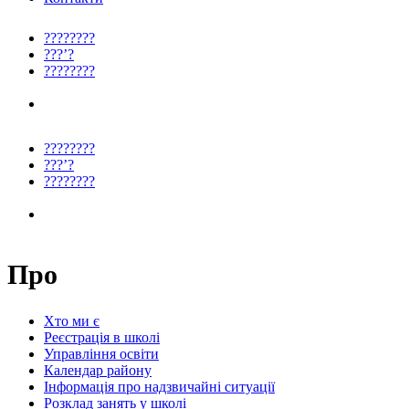
????????
???’?
????????
????????
???’?
????????
Про
Хто ми є
Реєстрація в школі
Управління освіти
Календар району
Інформація про надзвичайні ситуації
Розклад занять у школі