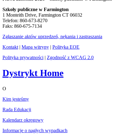
Szkoły publiczne w Farmington
1 Monteith Drive, Farmington CT 06032
Telefon: 860-673-8270
Faks: 860-675-7134
Zgłaszanie aktów uprzedzeń, nękania i zastraszania
Kontakt
|
Mapa witryny
|
Polityka EOE
Polityka prywatności
|
Zgodność z WCAG 2.0
Dystrykt Home
O
Kim jesteśmy
Rada Edukacji
Kalendarz okręgowy
Informacje o nagłych wypadkach