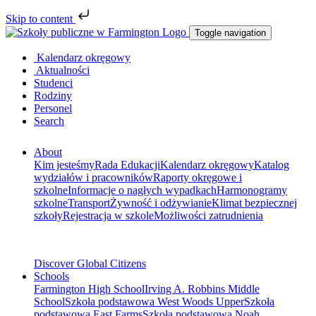
Skip to content
Toggle navigation
Kalendarz okręgowy
Aktualności
Studenci
Rodziny
Personel
Search
About
Kim jesteśmy
Rada Edukacji
Kalendarz okręgowy
Katalog
wydziałów i pracowników
Raporty okręgowe i
szkolne
Informacje o nagłych wypadkach
Harmonogramy
szkolne
Transport
Żywność i odżywianie
Klimat bezpiecznej
szkoły
Rejestracja w szkole
Możliwości zatrudnienia
Discover Global Citizens
Schools
Farmington High School
Irving A. Robbins Middle
School
Szkoła podstawowa West Woods Upper
Szkoła
podstawowa East Farms
Szkoła podstawowa Noah