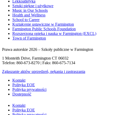
Lekkoatletyka
Sztuki piękne i użytkowe
Music in Our Schools
Health and Wellness
School to Career
Kształcenie ustawiczne w Farmington
Farmington Public Schools Foundation
Rozszerzona opieka i nauka w Farmington (EXCL)
Town of Farmington
Prawa autorskie 2026 – Szkoły publiczne w Farmington
1 Monteith Drive, Farmington CT 06032
Telefon: 860-673-8270 | Faks: 860-675-7134
Zgłaszanie aktów uprzedzeń, nękania i zastraszania
Kontakt
Polityka EOE
Polityka prywatności
Dostępność
Kontakt
Polityka EOE
Polityka prywatności