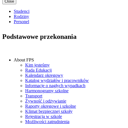
Close
Studenci
Rodziny
Personel
Podstawowe przekonania
IN THIS SECTION
About FPS
Kim jesteśmy
Rada Edukacji
Kalendarz okręgowy
Katalog wydziałów i pracowników
Informacje o nagłych wypadkach
Harmonogramy szkolne
Transport
Żywność i odżywianie
Raporty okręgowe i szkolne
Klimat bezpiecznej szkoły
Rejestracja w szkole
Możliwości zatrudnienia