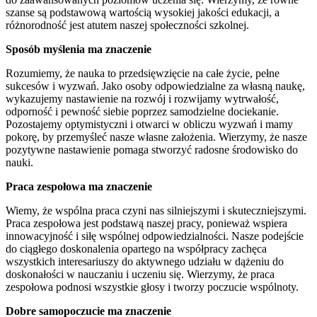
szanse są podstawową wartością wysokiej jakości edukacji, a
różnorodność jest atutem naszej społeczności szkolnej.
Sposób myślenia ma znaczenie
Rozumiemy, że nauka to przedsięwzięcie na całe życie, pełne
sukcesów i wyzwań. Jako osoby odpowiedzialne za własną naukę,
wykazujemy nastawienie na rozwój i rozwijamy wytrwałość,
odporność i pewność siebie poprzez samodzielne dociekanie.
Pozostajemy optymistyczni i otwarci w obliczu wyzwań i mamy
pokorę, by przemyśleć nasze własne założenia. Wierzymy, że nasze
pozytywne nastawienie pomaga stworzyć radosne środowisko do
nauki.
Praca zespołowa ma znaczenie
Wiemy, że wspólna praca czyni nas silniejszymi i skuteczniejszymi.
Praca zespołowa jest podstawą naszej pracy, ponieważ wspiera
innowacyjność i siłę wspólnej odpowiedzialności. Nasze podejście
do ciągłego doskonalenia opartego na współpracy zachęca
wszystkich interesariuszy do aktywnego udziału w dążeniu do
doskonałości w nauczaniu i uczeniu się. Wierzymy, że praca
zespołowa podnosi wszystkie głosy i tworzy poczucie wspólnoty.
Dobre samopoczucie ma znaczenie