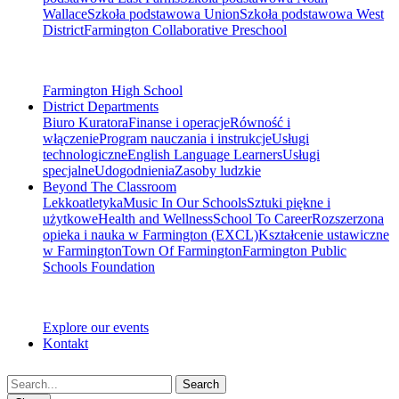
Wallace
Szkoła podstawowa Union
Szkoła podstawowa West
District
Farmington Collaborative Preschool
Farmington High School
District Departments
Biuro Kuratora
Finanse i operacje
Równość i
włączenie
Program nauczania i instrukcje
Usługi
technologiczne
English Language Learners
Usługi
specjalne
Udogodnienia
Zasoby ludzkie
Beyond The Classroom
Lekkoatletyka
Music In Our Schools
Sztuki piękne i
użytkowe
Health and Wellness
School To Career
Rozszerzona
opieka i nauka w Farmington (EXCL)
Kształcenie ustawiczne
w Farmington
Town Of Farmington
Farmington Public
Schools Foundation
Explore our events
Kontakt
Search