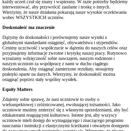
każdy uczeń czuł się znany i wspierany. W razie potrzeby będziemy
interweniować, aby przywrócić zaufanie i troskę o innych.
Wierzymy, że nasze działania pokazują nasze wysokie oczekiwania
wobec WSZYSTKICH uczniów.
Doskonałość ma znaczenie
Dążymy do doskonałości i porównujemy nasze wyniki z
globalnymi standardami osiągnięć, obywatelstwa i stypendiów.
Cenimy uczciwość i współczucie w dążeniu do naszych celów oraz
przyjmujemy informacje zwrotne i krytykę naszej pracy. Rutynowo
wyrażamy wdzięczność sobie nawzajem, naszym rodzinom i
naszym uczniom za współpracę z nami w duchu ciągłego
doskonalenia. Aby osiągnąć zamierzone rezultaty, stosujemy
praktyki oparte na danych. Wierzymy, że doskonałość można
osiągnąć poprzez stały wspólny wysiłek.
Equity Matters
Zdajemy sobie sprawę, że nasi uczniowie to osoby o
wieloaspektowej i zróżnicowanej, ewoluującej tożsamości. Jako
uczniowie musimy zmierzyć się z własnymi uprzedzeniami, aby być
edukatorami reagującymi kulturowo. Istotne jest, aby wszyscy
uczniowie mieli dostęp do wymagającego i znaczącego programu
nauczania i instrukcji z elastycznymi ścieżkami i otwartym dostępem
do zaawansowanych poziomów uczenia się. Wierzymy, że równe