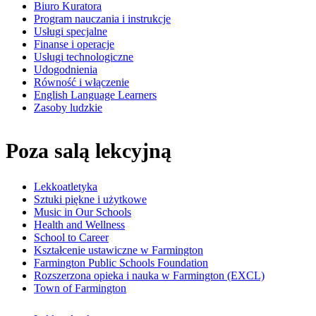
Biuro Kuratora
Program nauczania i instrukcje
Usługi specjalne
Finanse i operacje
Usługi technologiczne
Udogodnienia
Równość i włączenie
English Language Learners
Zasoby ludzkie
Poza salą lekcyjną
Lekkoatletyka
Sztuki piękne i użytkowe
Music in Our Schools
Health and Wellness
School to Career
Kształcenie ustawiczne w Farmington
Farmington Public Schools Foundation
Rozszerzona opieka i nauka w Farmington (EXCL)
Town of Farmington