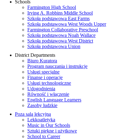
Schools
Farmington High School
Irving A. Robbins Middle School
Szkoła podstawowa East Farms
Szkoła podstawowa West Woods Upper
Farmington Collaborative Preschool
Szkoła podstawowa Noah Wallace
Szkoła podstawowa West District
Szkoła podstawowa Union
District Departments
Biuro Kuratora
Program nauczania i instrukcje
Usługi specjalne
Finanse i operacje
Usługi technologiczne
Udogodnienia
Równość i włączenie
English Language Learners
Zasoby ludzkie
Poza salą lekcyjną
Lekkoatletyka
Music in Our Schools
Sztuki piękne i użytkowe
School to Career