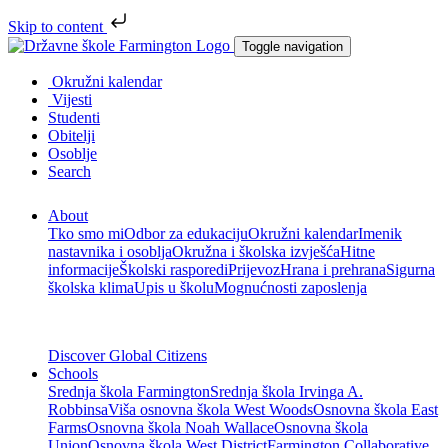
Skip to content
Toggle navigation
Okružni kalendar
Vijesti
Studenti
Obitelji
Osoblje
Search
About
Tko smo mi
Odbor za edukaciju
Okružni kalendar
Imenik
nastavnika i osoblja
Okružna i školska izvješća
Hitne
informacije
Školski rasporedi
Prijevoz
Hrana i prehrana
Sigurna
školska klima
Upis u školu
Mognućnosti zaposlenja
Discover Global Citizens
Schools
Srednja škola Farmington
Srednja škola Irvinga A.
Robbinsa
Viša osnovna škola West Woods
Osnovna škola East
Farms
Osnovna škola Noah Wallace
Osnovna škola
Union
Osnovna škola West District
Farmington Collaborative