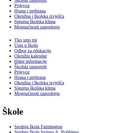
Školski rasporedi
Prijevoz
Hrana i prehrana
Okružna i školska izvješća
Sigurna školska klima
Mognućnosti zaposlenja
Tko smo mi
Upis u školu
Odbor za edukaciju
Okružni kalendar
Hitne informacije
Školski rasporedi
Prijevoz
Hrana i prehrana
Okružna i školska izvješća
Sigurna školska klima
Mognućnosti zaposlenja
Škole
Srednja škola Farmington
Srednja škola Irvinga A. Robbinsa