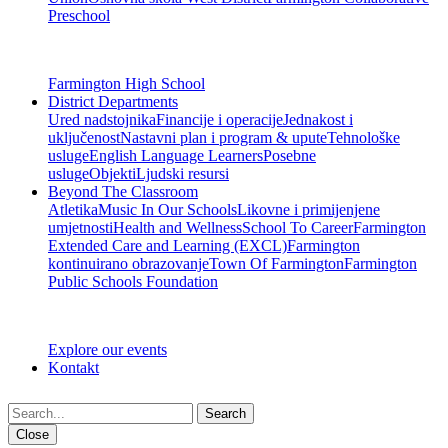
Preschool
Farmington High School
District Departments
Ured nadstojnika
Financije i operacije
Jednakost i
uključenost
Nastavni plan i program & upute
Tehnološke
usluge
English Language Learners
Posebne
usluge
Objekti
Ljudski resursi
Beyond The Classroom
Atletika
Music In Our Schools
Likovne i primijenjene
umjetnosti
Health and Wellness
School To Career
Farmington
Extended Care and Learning (EXCL)
Farmington
kontinuirano obrazovanje
Town Of Farmington
Farmington
Public Schools Foundation
Explore our events
Kontakt
Search
Close