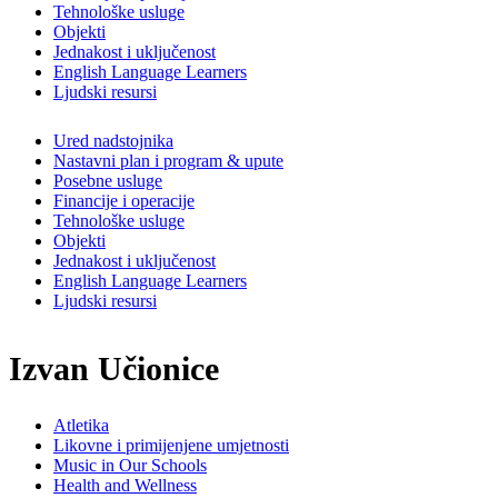
Tehnološke usluge
Objekti
Jednakost i uključenost
English Language Learners
Ljudski resursi
Ured nadstojnika
Nastavni plan i program & upute
Posebne usluge
Financije i operacije
Tehnološke usluge
Objekti
Jednakost i uključenost
English Language Learners
Ljudski resursi
Izvan Učionice
Atletika
Likovne i primijenjene umjetnosti
Music in Our Schools
Health and Wellness