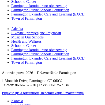
School to Career
Farmington kontinuirano obrazovanje
Farmington Public Schools Foundation
Farmington Extended Care and Learning (EXCL)
Town of Farmington
Atletika
Likovne i primijenjene umjetnosti
Music in Our Schools
Health and Wellness
School to Career
Farmington kontinuirano obrazovanje
Farmington Public Schools Foundation
Farmington Extended Care and Learning (EXCL)
Town of Farmington
Autorska prava 2026 – Državne škole Farmington
1 Monteith Drive, Farmington CT 06032
Telefon: 860-673-8270 | Faks: 860-675-7134
Prijavite djela pristranosti, uznemiravanja i maltretiranja
Kontakt