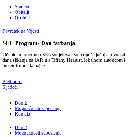
Studenti
Obitelji
Osoblje
Povratak na Vijesti
SEL Program- Dan farbanja
Učenici u programu SEL sudjelovali su u opuštajućoj aktivnosti
dana slikanja na IAR-u s Tiffany Heartist, lokalnom autoricom i
umjetnicom s Jamajke.
Prethodno
Sljedeći
Dom2
Mognućnosti zaposlenja
Kontakt
Dom2
Mognućnosti zaposlenja