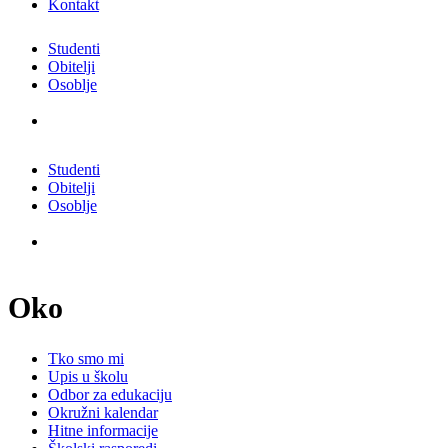
Kontakt
Studenti
Obitelji
Osoblje
Studenti
Obitelji
Osoblje
Oko
Tko smo mi
Upis u školu
Odbor za edukaciju
Okružni kalendar
Hitne informacije