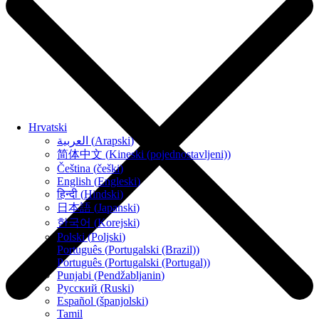
Hrvatski
العربية
(
Arapski
)
简体中文
(
Kineski (pojednostavljeni)
)
Čeština
(
češki
)
English
(
Engleski
)
हिन्दी
(
Hindski
)
日本語
(
Japanski
)
한국어
(
Korejski
)
Polski
(
Poljski
)
Português
(
Portugalski (Brazil)
)
Português
(
Portugalski (Portugal)
)
Punjabi
(
Pendžabljanin
)
Русский
(
Ruski
)
Español
(
španjolski
)
Tamil