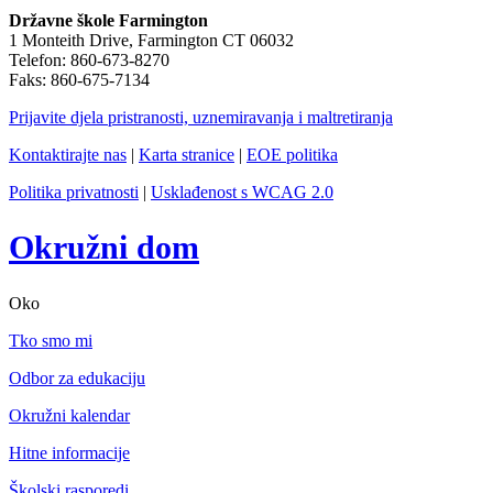
Državne škole Farmington
1 Monteith Drive, Farmington CT 06032
Telefon: 860-673-8270
Faks: 860-675-7134
Prijavite djela pristranosti, uznemiravanja i maltretiranja
Kontaktirajte nas
|
Karta stranice
|
EOE politika
Politika privatnosti
|
Usklađenost s WCAG 2.0
Okružni dom
Oko
Tko smo mi
Odbor za edukaciju
Okružni kalendar
Hitne informacije
Školski rasporedi