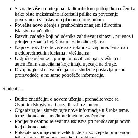
Saznajte više o obiteljima i kulturološkim podrijetlima učenika
kako biste maksimalno iskoristili prilike za povećanje
povezanosti s nastavnim planom i programom.
Povežite novo učenje s prethodnim znanjem i životnim
iskustvima učenika.
Razviti zadatke koji od učenika zahtijevaju sintezu, prijenos i
primjenu znanja i vještina u novim situacijama.
Napravite svrhovite veze sa širokim konceptima, temama i
međupredmetnim idejama i vještinama.
Uključite učenike u primjenu novih znanja i vještina u
autentičnim situacijama koje imaju utjecaja na druge.
Dizajnirajte iskustva učenja koja studente postavljaju kao
proizvođače, a ne samo potrošače informacija.
Studenti…
Budite znatiželjni o novom učenju i pronađite veze sa
životnim iskustvima i pozadinskim znanjem.
Organizirajte i sintetizirajte nove informacije u široke teme,
teme i koncepte s međupredmetnim značenjem.
Podijelite osobno relevantna iskustva pri proučavanju novih
ideja i koncepata.
Pokažite razumijevanje velikih ideja i koncepata primjenom
istih na nove ili nove situacije ili probleme.