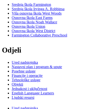
Srednja škola Farmington
Srednja škola Irvinga A. Robbinsa
Viša osnovna škola West Woods
Osnovna škola East Farms
Osnovna škola Noah Wallace
Osnovna škola Union
Osnovna škola West District
Farmington Collaborative Preschool
Odjeli
Ured nadstojnika
Nastavni plan i program & upute
Posebne usluge
Financije i operacije
Tehnološke usluge
Objekti
Jednakost i uključenost
English Language Learners
Ljudski resursi
Ured nadstojnika