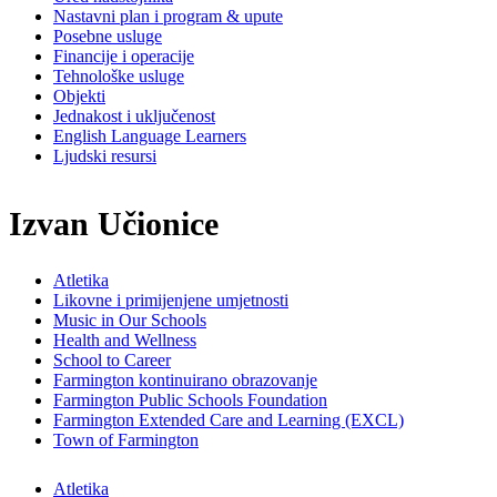
Nastavni plan i program & upute
Posebne usluge
Financije i operacije
Tehnološke usluge
Objekti
Jednakost i uključenost
English Language Learners
Ljudski resursi
Izvan Učionice
Atletika
Likovne i primijenjene umjetnosti
Music in Our Schools
Health and Wellness
School to Career
Farmington kontinuirano obrazovanje
Farmington Public Schools Foundation
Farmington Extended Care and Learning (EXCL)
Town of Farmington
Atletika