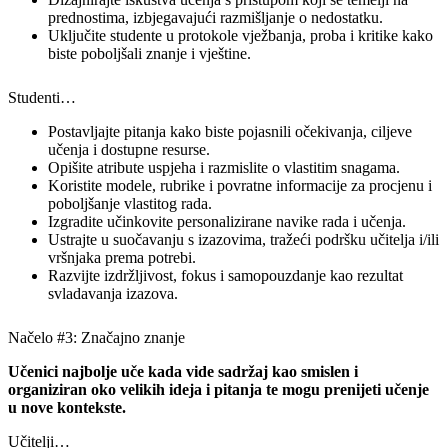
prednostima, izbjegavajući razmišljanje o nedostatku.
Uključite studente u protokole vježbanja, proba i kritike kako
biste poboljšali znanje i vještine.
Studenti…
Postavljajte pitanja kako biste pojasnili očekivanja, ciljeve
učenja i dostupne resurse.
Opišite atribute uspjeha i razmislite o vlastitim snagama.
Koristite modele, rubrike i povratne informacije za procjenu i
poboljšanje vlastitog rada.
Izgradite učinkovite personalizirane navike rada i učenja.
Ustrajte u suočavanju s izazovima, tražeći podršku učitelja i/ili
vršnjaka prema potrebi.
Razvijte izdržljivost, fokus i samopouzdanje kao rezultat
svladavanja izazova.
Načelo #3: Značajno znanje
Učenici najbolje uče kada vide sadržaj kao smislen i
organiziran oko velikih ideja i pitanja te mogu prenijeti učenje
u nove kontekste.
Učitelji…