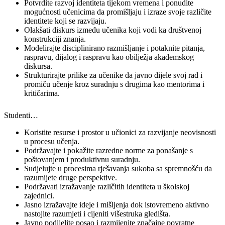
Potvrdite razvoj identiteta tijekom vremena i ponudite
mogućnosti učenicima da promišljaju i izraze svoje različite
identitete koji se razvijaju.
Olakšati diskurs između učenika koji vodi ka društvenoj
konstrukciji znanja.
Modelirajte disciplinirano razmišljanje i potaknite pitanja,
raspravu, dijalog i raspravu kao obilježja akademskog
diskursa.
Strukturirajte prilike za učenike da javno dijele svoj rad i
promiču učenje kroz suradnju s drugima kao mentorima i
kritičarima.
Studenti…
Koristite resurse i prostor u učionici za razvijanje neovisnosti
u procesu učenja.
Podržavajte i pokažite razredne norme za ponašanje s
poštovanjem i produktivnu suradnju.
Sudjelujte u procesima rješavanja sukoba sa spremnošću da
razumijete druge perspektive.
Podržavati izražavanje različitih identiteta u školskoj
zajednici.
Jasno izražavajte ideje i mišljenja dok istovremeno aktivno
nastojite razumjeti i cijeniti višestruka gledišta.
Javno podijelite posao i razmijenite značajne povratne