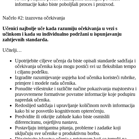
informacije kako biste poboljšali proces i proizvod.
Načelo #2: izazovna očekivanja
Učenici najbolje uče kada razumiju očekivanja u vezi s
učinkom i kada su individualno podržani u ispunjavanju
zahtjevnih standarda.
Učitelji…
Upotrijebite ciljeve učenja da biste opisali standarde sadržaja i
očekivanja učenika koja mogu postići svi uz fleksibilan tempo
i ciljanu podršku.
Izgradite razumijevanje uspjeha kod učenika koristeći rubrike,
primjere i modele rada učenika.
Ponudite višestruke i različite načine pokazivanja majstorstva i
pravovremene formativne povratne informacije koje podupiru
napredak učenika.
Redoslijed sadržaja i upravljanje količinom novih informacija
kako bi se posvetilo kognitivnom opterećenju.
Predvidite ili otkrijte zablude kako biste osmislili
diferenciranu, osjetljivu nastavu.
Postavljaju intrigantna pitanja, probleme i zadatke koji
uključuju sve učenike u produktivnu borbu.
Dizajnirajte iskustva učenja s pristupom koji se temelji na