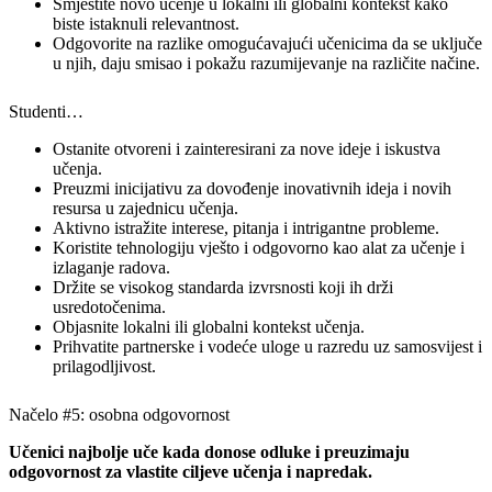
Smjestite novo učenje u lokalni ili globalni kontekst kako
biste istaknuli relevantnost.
Odgovorite na razlike omogućavajući učenicima da se uključe
u njih, daju smisao i pokažu razumijevanje na različite načine.
Studenti…
Ostanite otvoreni i zainteresirani za nove ideje i iskustva
učenja.
Preuzmi inicijativu za dovođenje inovativnih ideja i novih
resursa u zajednicu učenja.
Aktivno istražite interese, pitanja i intrigantne probleme.
Koristite tehnologiju vješto i odgovorno kao alat za učenje i
izlaganje radova.
Držite se visokog standarda izvrsnosti koji ih drži
usredotočenima.
Objasnite lokalni ili globalni kontekst učenja.
Prihvatite partnerske i vodeće uloge u razredu uz samosvijest i
prilagodljivost.
Načelo #5: osobna odgovornost
Učenici najbolje uče kada donose odluke i preuzimaju
odgovornost za vlastite ciljeve učenja i napredak.