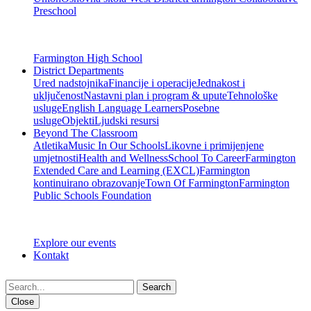
Preschool
Farmington High School
District Departments
Ured nadstojnika
Financije i operacije
Jednakost i
uključenost
Nastavni plan i program & upute
Tehnološke
usluge
English Language Learners
Posebne
usluge
Objekti
Ljudski resursi
Beyond The Classroom
Atletika
Music In Our Schools
Likovne i primijenjene
umjetnosti
Health and Wellness
School To Career
Farmington
Extended Care and Learning (EXCL)
Farmington
kontinuirano obrazovanje
Town Of Farmington
Farmington
Public Schools Foundation
Explore our events
Kontakt
Search
Close