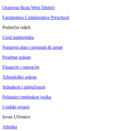
Osnovna škola West District
Farmington Collaborative Preschool
Područni odjeli
Ured nadstojnika
Nastavni plan i program & upute
Posebne usluge
Financije i operacije
Tehnološke usluge
Jednakost i uključenost
Polaznici engleskog jezika
Ljudski resursi
Izvan Učionice
Atletika