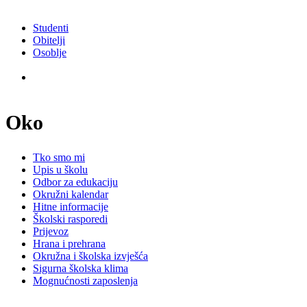
Studenti
Obitelji
Osoblje
Oko
Tko smo mi
Upis u školu
Odbor za edukaciju
Okružni kalendar
Hitne informacije
Školski rasporedi
Prijevoz
Hrana i prehrana
Okružna i školska izvješća
Sigurna školska klima
Mognućnosti zaposlenja