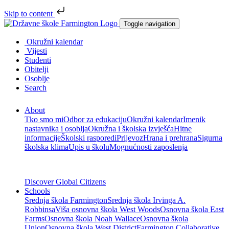
Skip to content
Toggle navigation
Okružni kalendar
Vijesti
Studenti
Obitelji
Osoblje
Search
About
Tko smo mi
Odbor za edukaciju
Okružni kalendar
Imenik
nastavnika i osoblja
Okružna i školska izvješća
Hitne
informacije
Školski rasporedi
Prijevoz
Hrana i prehrana
Sigurna
školska klima
Upis u školu
Mognućnosti zaposlenja
Discover Global Citizens
Schools
Srednja škola Farmington
Srednja škola Irvinga A.
Robbinsa
Viša osnovna škola West Woods
Osnovna škola East
Farms
Osnovna škola Noah Wallace
Osnovna škola
Union
Osnovna škola West District
Farmington Collaborative