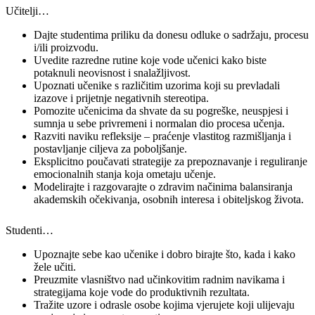
Učitelji…
Dajte studentima priliku da donesu odluke o sadržaju, procesu
i/ili proizvodu.
Uvedite razredne rutine koje vode učenici kako biste
potaknuli neovisnost i snalažljivost.
Upoznati učenike s različitim uzorima koji su prevladali
izazove i prijetnje negativnih stereotipa.
Pomozite učenicima da shvate da su pogreške, neuspjesi i
sumnja u sebe privremeni i normalan dio procesa učenja.
Razviti naviku refleksije – praćenje vlastitog razmišljanja i
postavljanje ciljeva za poboljšanje.
Eksplicitno poučavati strategije za prepoznavanje i reguliranje
emocionalnih stanja koja ometaju učenje.
Modelirajte i razgovarajte o zdravim načinima balansiranja
akademskih očekivanja, osobnih interesa i obiteljskog života.
Studenti…
Upoznajte sebe kao učenike i dobro birajte što, kada i kako
žele učiti.
Preuzmite vlasništvo nad učinkovitim radnim navikama i
strategijama koje vode do produktivnih rezultata.
Tražite uzore i odrasle osobe kojima vjerujete koji ulijevaju