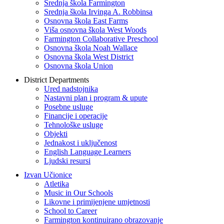
Srednja škola Farmington
Srednja škola Irvinga A. Robbinsa
Osnovna škola East Farms
Viša osnovna škola West Woods
Farmington Collaborative Preschool
Osnovna škola Noah Wallace
Osnovna škola West District
Osnovna škola Union
District Departments
Ured nadstojnika
Nastavni plan i program & upute
Posebne usluge
Financije i operacije
Tehnološke usluge
Objekti
Jednakost i uključenost
English Language Learners
Ljudski resursi
Izvan Učionice
Atletika
Music in Our Schools
Likovne i primijenjene umjetnosti
School to Career
Farmington kontinuirano obrazovanje