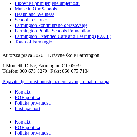
Likovne i primijenjene umjetnosti
Music in Our Schools
Health and Wellness
School to Career
Farmington kontinuirano obrazovanje
Farmington Public Schools Foundation
Farmington Extended Care and Learning (EXCL)
Town of Farmington
Autorska prava 2026 – Državne škole Farmington
1 Monteith Drive, Farmington CT 06032
Telefon: 860-673-8270 | Faks: 860-675-7134
Prijavite djela pristranosti, uznemiravanja i maltretiranja
Kontakt
EOE politika
Politika privatnosti
Pristupačnost
Kontakt
EOE politika
Politika privatnosti