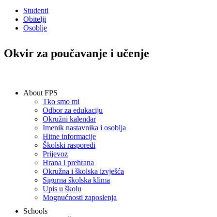
Studenti
Obitelji
Osoblje
Okvir za poučavanje i učenje
IN THIS SECTION
About FPS
Tko smo mi
Odbor za edukaciju
Okružni kalendar
Imenik nastavnika i osoblja
Hitne informacije
Školski rasporedi
Prijevoz
Hrana i prehrana
Okružna i školska izvješća
Sigurna školska klima
Upis u školu
Mognućnosti zaposlenja
Schools