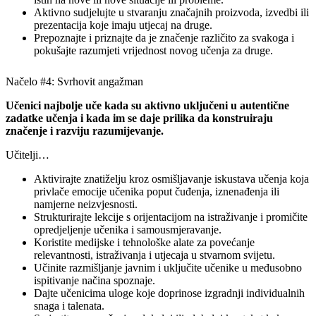
Aktivno sudjelujte u stvaranju značajnih proizvoda, izvedbi ili
prezentacija koje imaju utjecaj na druge.
Prepoznajte i priznajte da je značenje različito za svakoga i
pokušajte razumjeti vrijednost novog učenja za druge.
Načelo #4: Svrhovit angažman
Učenici najbolje uče kada su aktivno uključeni u autentične
zadatke učenja i kada im se daje prilika da konstruiraju
značenje i razviju razumijevanje.
Učitelji…
Aktivirajte znatiželju kroz osmišljavanje iskustava učenja koja
privlače emocije učenika poput čuđenja, iznenađenja ili
namjerne neizvjesnosti.
Strukturirajte lekcije s orijentacijom na istraživanje i promičite
opredjeljenje učenika i samousmjeravanje.
Koristite medijske i tehnološke alate za povećanje
relevantnosti, istraživanja i utjecaja u stvarnom svijetu.
Učinite razmišljanje javnim i uključite učenike u međusobno
ispitivanje načina spoznaje.
Dajte učenicima uloge koje doprinose izgradnji individualnih
snaga i talenata.