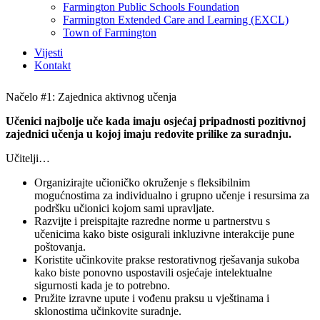
Farmington Public Schools Foundation
Farmington Extended Care and Learning (EXCL)
Town of Farmington
Vijesti
Kontakt
Načelo #1: Zajednica aktivnog učenja
Učenici najbolje uče kada imaju osjećaj pripadnosti pozitivnoj
zajednici učenja u kojoj imaju redovite prilike za suradnju.
Učitelji…
Organizirajte učioničko okruženje s fleksibilnim
mogućnostima za individualno i grupno učenje i resursima za
podršku učionici kojom sami upravljate.
Razvijte i preispitajte razredne norme u partnerstvu s
učenicima kako biste osigurali inkluzivne interakcije pune
poštovanja.
Koristite učinkovite prakse restorativnog rješavanja sukoba
kako biste ponovno uspostavili osjećaje intelektualne
sigurnosti kada je to potrebno.
Pružite izravne upute i vođenu praksu u vještinama i
sklonostima učinkovite suradnje.