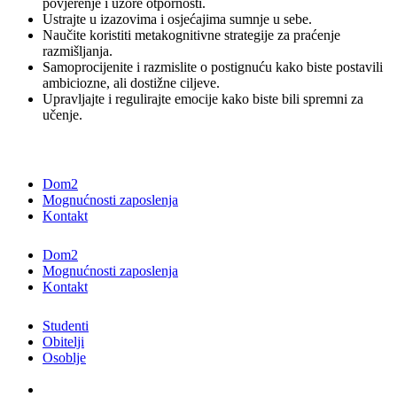
povjerenje i uzore otpornosti.
Ustrajte u izazovima i osjećajima sumnje u sebe.
Naučite koristiti metakognitivne strategije za praćenje
razmišljanja.
Samoprocijenite i razmislite o postignuću kako biste postavili
ambiciozne, ali dostižne ciljeve.
Upravljajte i regulirajte emocije kako biste bili spremni za
učenje.
Dom2
Mognućnosti zaposlenja
Kontakt
Dom2
Mognućnosti zaposlenja
Kontakt
Studenti
Obitelji
Osoblje