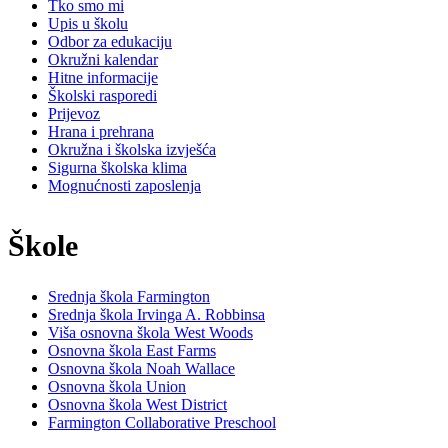
Tko smo mi
Upis u školu
Odbor za edukaciju
Okružni kalendar
Hitne informacije
Školski rasporedi
Prijevoz
Hrana i prehrana
Okružna i školska izvješća
Sigurna školska klima
Mognućnosti zaposlenja
Škole
Srednja škola Farmington
Srednja škola Irvinga A. Robbinsa
Viša osnovna škola West Woods
Osnovna škola East Farms
Osnovna škola Noah Wallace
Osnovna škola Union
Osnovna škola West District
Farmington Collaborative Preschool