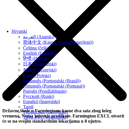
Hrvatski
العربية
(
Arapski
)
简体中文
(
Kineski (pojednostavljeni)
)
Čeština
(
češki
)
English
(
Engleski
)
हिन्दी
(
Hindski
)
日本語
(
Japanski
)
한국어
(
Korejski
)
Polski
(
Poljski
)
Português
(
Portugalski (Brazil)
)
Português
(
Portugalski (Portugal)
)
Punjabi
(
Pendžabljanin
)
Русский
(
Ruski
)
Español
(
španjolski
)
Tamil
Državne škole u Farmingtonu kasne dva sata zbog lošeg
Українська
(
Ukrajinski
)
vremena. Nema jutarnje predškole. Farmington EXCL otvorit
Tiếng Việt
(
Vijetnamski
)
će se na svojim standardnim lokacijama u 8 ujutro.