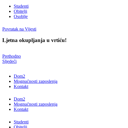
Studenti
Obitelji
Osoblje
Povratak na Vijesti
Ljetna okupljanja u vrtiću!
Prethodno
Sljedeći
Dom2
Mognućnosti zaposlenja
Kontakt
Dom2
Mognućnosti zaposlenja
Kontakt
Studenti
Obitelji