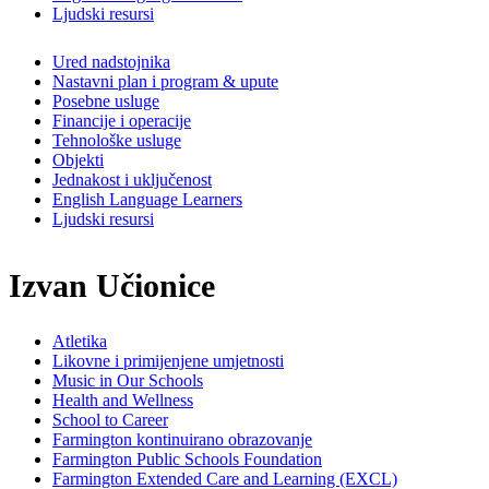
Ljudski resursi
Ured nadstojnika
Nastavni plan i program & upute
Posebne usluge
Financije i operacije
Tehnološke usluge
Objekti
Jednakost i uključenost
English Language Learners
Ljudski resursi
Izvan Učionice
Atletika
Likovne i primijenjene umjetnosti
Music in Our Schools
Health and Wellness
School to Career
Farmington kontinuirano obrazovanje
Farmington Public Schools Foundation
Farmington Extended Care and Learning (EXCL)