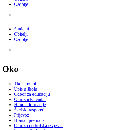
Osoblje
Studenti
Obitelji
Osoblje
Oko
Tko smo mi
Upis u školu
Odbor za edukaciju
Okružni kalendar
Hitne informacije
Školski rasporedi
Prijevoz
Hrana i prehrana
Okružna i školska izvješća