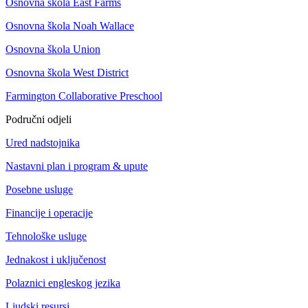
Osnovna škola East Farms
Osnovna škola Noah Wallace
Osnovna škola Union
Osnovna škola West District
Farmington Collaborative Preschool
Područni odjeli
Ured nadstojnika
Nastavni plan i program & upute
Posebne usluge
Financije i operacije
Tehnološke usluge
Jednakost i uključenost
Polaznici engleskog jezika
Ljudski resursi