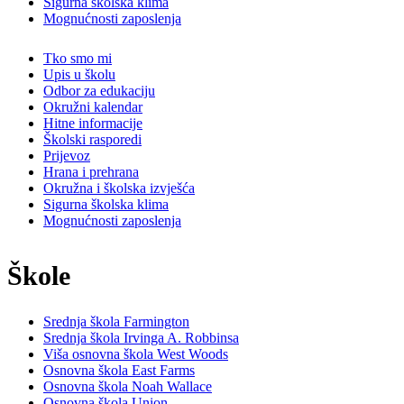
Sigurna školska klima
Mognućnosti zaposlenja
Tko smo mi
Upis u školu
Odbor za edukaciju
Okružni kalendar
Hitne informacije
Školski rasporedi
Prijevoz
Hrana i prehrana
Okružna i školska izvješća
Sigurna školska klima
Mognućnosti zaposlenja
Škole
Srednja škola Farmington
Srednja škola Irvinga A. Robbinsa
Viša osnovna škola West Woods
Osnovna škola East Farms
Osnovna škola Noah Wallace
Osnovna škola Union