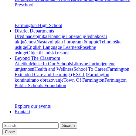
Preschool
Farmington High School
District Departments
Ured nadstojnika
Financije i operacije
Jednakost i
uključenost
Nastavni plan i program & upute
Tehnološke
usluge
English Language Learners
Posebne
usluge
Objekti
Ljudski resursi
Beyond The Classroom
Atletika
Music In Our Schools
Likovne i primijenjene
umjetnosti
Health and Wellness
School To Career
Farmington
Extended Care and Learning (EXCL)
Farmington
kontinuirano obrazovanje
Town Of Farmington
Farmington
Public Schools Foundation
Explore our events
Kontakt
Search
Close