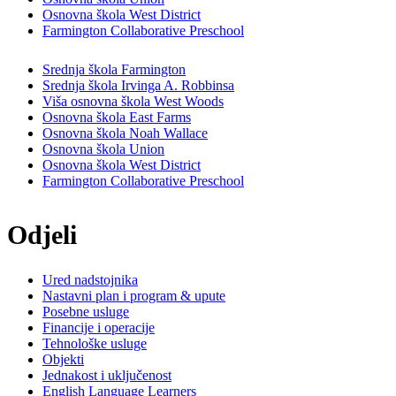
Osnovna škola West District
Farmington Collaborative Preschool
Srednja škola Farmington
Srednja škola Irvinga A. Robbinsa
Viša osnovna škola West Woods
Osnovna škola East Farms
Osnovna škola Noah Wallace
Osnovna škola Union
Osnovna škola West District
Farmington Collaborative Preschool
Odjeli
Ured nadstojnika
Nastavni plan i program & upute
Posebne usluge
Financije i operacije
Tehnološke usluge
Objekti
Jednakost i uključenost
English Language Learners