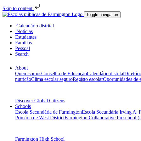
Skip to content
Toggle navigation
Calendário distrital
Notícias
Estudantes
Famílias
Pessoal
Search
About
Quem somos
Conselho de Educação
Calendário distrital
Diretóri
nutrição
Clima escolar seguro
Registo escolar
Oportunidades de
Discover Global Citizens
Schools
Escola Secundária de Farmington
Escola Secundária Irving A. 
Primária de West District
Farmington Collaborative Preschool (
Farmington High School