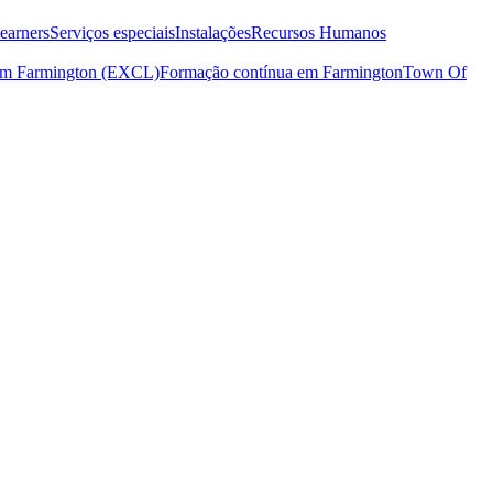
earners
Serviços especiais
Instalações
Recursos Humanos
 em Farmington (EXCL)
Formação contínua em Farmington
Town Of