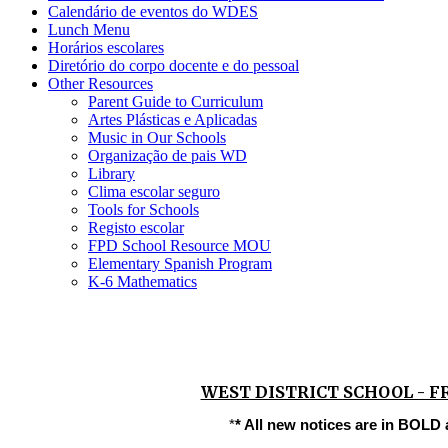
Calendário de eventos do WDES
Lunch Menu
Horários escolares
Diretório do corpo docente e do pessoal
Other Resources
Parent Guide to Curriculum
Artes Plásticas e Aplicadas
Music in Our Schools
Organização de pais WD
Library
Clima escolar seguro
Tools for Schools
Registo escolar
FPD School Resource MOU
Elementary Spanish Program
K-6 Mathematics