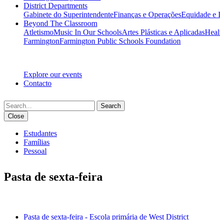
District Departments
Gabinete do Superintendente
Finanças e Operações
Equidade e 
Beyond The Classroom
Atletismo
Music In Our Schools
Artes Plásticas e Aplicadas
Heal
Farmington
Farmington Public Schools Foundation
Explore our events
Contacto
Search
Close
Estudantes
Famílias
Pessoal
Pasta de sexta-feira
IN THIS SECTION
Pasta de sexta-feira - Escola primária de West District