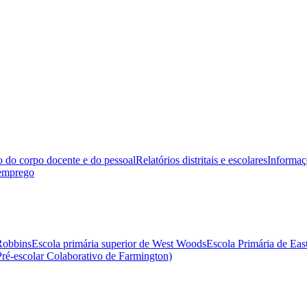
o do corpo docente e do pessoal
Relatórios distritais e escolares
Informaç
 emprego
Robbins
Escola primária superior de West Woods
Escola Primária de Eas
Pré-escolar Colaborativo de Farmington)