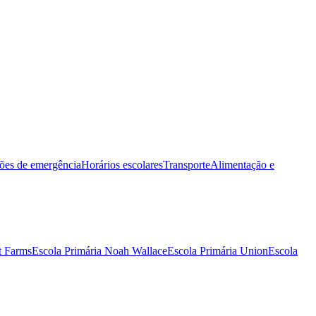
ões de emergência
Horários escolares
Transporte
Alimentação e
t Farms
Escola Primária Noah Wallace
Escola Primária Union
Escola