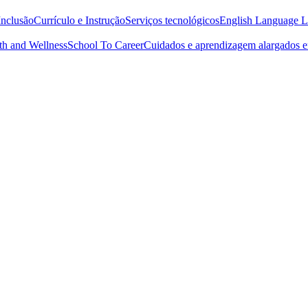
Inclusão
Currículo e Instrução
Serviços tecnológicos
English Language L
th and Wellness
School To Career
Cuidados e aprendizagem alargados