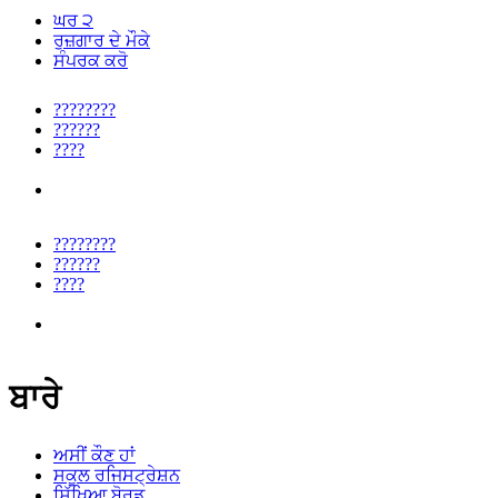
ਘਰ ੨
ਰੁਜ਼ਗਾਰ ਦੇ ਮੌਕੇ
ਸੰਪਰਕ ਕਰੋ
????????
??????
????
????????
??????
????
ਬਾਰੇ
ਅਸੀਂ ਕੌਣ ਹਾਂ
ਸਕੂਲ ਰਜਿਸਟ੍ਰੇਸ਼ਨ
ਸਿੱਖਿਆ ਬੋਰਡ