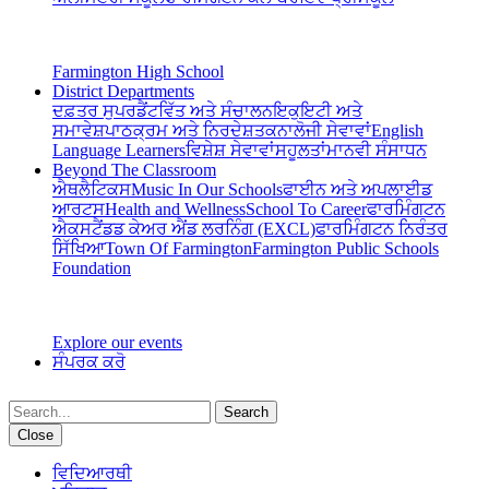
Farmington High School
District Departments
ਦਫ਼ਤਰ ਸੁਪਰਡੈਂਟ
ਵਿੱਤ ਅਤੇ ਸੰਚਾਲਨ
ਇਕੁਇਟੀ ਅਤੇ
ਸਮਾਵੇਸ਼
ਪਾਠਕ੍ਰਮ ਅਤੇ ਨਿਰਦੇਸ਼
ਤਕਨਾਲੋਜੀ ਸੇਵਾਵਾਂ
English
Language Learners
ਵਿਸ਼ੇਸ਼ ਸੇਵਾਵਾਂ
ਸਹੂਲਤਾਂ
ਮਾਨਵੀ ਸੰਸਾਧਨ
Beyond The Classroom
ਐਥਲੈਟਿਕਸ
Music In Our Schools
ਫਾਈਨ ਅਤੇ ਅਪਲਾਈਡ
ਆਰਟਸ
Health and Wellness
School To Career
ਫਾਰਮਿੰਗਟਨ
ਐਕਸਟੈਂਡਡ ਕੇਅਰ ਐਂਡ ਲਰਨਿੰਗ (EXCL)
ਫਾਰਮਿੰਗਟਨ ਨਿਰੰਤਰ
ਸਿੱਖਿਆ
Town Of Farmington
Farmington Public Schools
Foundation
Explore our events
ਸੰਪਰਕ ਕਰੋ
Search
Close
ਵਿਦਿਆਰਥੀ