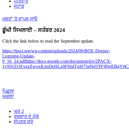
ਪਰਿਵਾਰ
ਸਟਾਫ
ਖ਼ਬਰਾਂ 'ਤੇ ਵਾਪਸ ਜਾਓ
ਡੂੰਘੀ ਸਿਖਲਾਈ – ਸਤੰਬਰ 2024
Click the link below to read the September update.
https://fpsct.org/wp-content/uploads/2024/09/BOE-Deeper-
Learning-Update-
9_16_24.pdfhttps://docs.google.com/document/d/e/2PACX-
1vS91ZOFxxzZwoxKxnDeHLz0FHidTgH75nNdTPFjBjeEBgY6
ਪਿਛਲਾ
ਅਗਲਾ
ਘਰ ੨
ਰੁਜ਼ਗਾਰ ਦੇ ਮੌਕੇ
ਸੰਪਰਕ ਕਰੋ