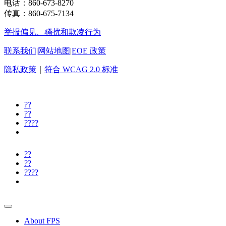
电话：860-673-8270
传真：860-675-7134
举报偏见、骚扰和欺凌行为
联系我们
|
网站地图
|
EOE 政策
隐私政策
｜
符合 WCAG 2.0 标准
??
??
????
??
??
????
About FPS