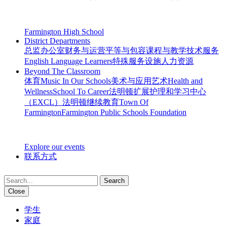
Farmington High School
District Departments
总监办公室
财务与运营
平等与包容
课程与教学
技术服务
English Language Learners
特殊服务
设施
人力资源
Beyond The Classroom
体育
Music In Our Schools
美术与应用艺术
Health and
Wellness
School To Career
法明顿扩展护理和学习中心
（EXCL）
法明顿继续教育
Town Of
Farmington
Farmington Public Schools Foundation
Explore our events
联系方式
Search
Close
学生
家庭