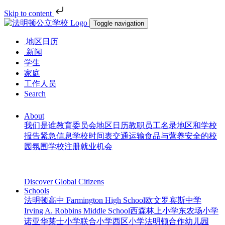
Skip to content
Toggle navigation
地区日历
新闻
学生
家庭
工作人员
Search
About
我们是谁
教育委员会
地区日历
教职员工名录
地区和学校
报告
紧急信息
学校时间表
交通运输
食品与营养
安全的校
园氛围
学校注册
就业机会
Discover Global Citizens
Schools
法明顿高中 Farmington High School
欧文罗宾斯中学
Irving A. Robbins Middle School
西森林上小学
东农场小学
诺亚华莱士小学
联合小学
西区小学
法明顿合作幼儿园