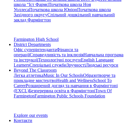
школа “Іст Фармс
Початкова школа Ноя
Уоллеса
Початкова школа Юніон
Початкова школа
Західного округу
Спільний дошкільний навчальний
заклад Фармінгтон
Farmington High School
District Departments
Офіс суперінтенданта
Фінанси та
операції
Справедливість та інклюзія
Навчальна програма
та інструкції
Технологічні послуги
English Language
Learners
Спеціальні служби
Зручності
Людські ресурси
Beyond The Classroom
Легка атлетика
Music In Our Schools
Образотворче та
прикладне мистецтво
Health and Wellness
School To
Career
Розширений догляд та навчання в Фармінгтоні
(EXCL)
Безперервна освіта в Фармінгтоні
Town Of
Farmington
Farmington Public Schools Foundation
Explore our events
Контакти