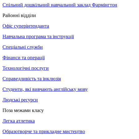
Спільний дошкільний навчальний заклад Фармінгтон
Районні відділи
Офіс суперінтенданта
Навчальна програма та інструкції
Спеціальні служби
Фінанси та операції
Технологічні послуги
Справедливість та інклюзія
Студенти, які вивчають англійську мову
Людські ресурси
Поза межами класу
Легка атлетика
Образотворче та прикладне мистецтво