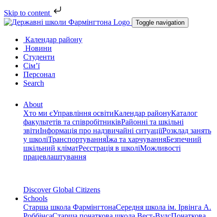
Skip to content
Toggle navigation
Календар району
Новини
Студенти
Сім’ї
Персонал
Search
About
Хто ми є
Управління освіти
Календар району
Каталог
факультетів та співробітників
Районні та шкільні
звіти
Інформація про надзвичайні ситуації
Розклад занять
у школі
Транспортування
Їжа та харчування
Безпечний
шкільний клімат
Реєстрація в школі
Можливості
працевлаштування
Discover Global Citizens
Schools
Старша школа Фармінгтона
Середня школа ім. Ірвінга А.
Роббінса
Старша початкова школа Вест-Вудс
Початкова