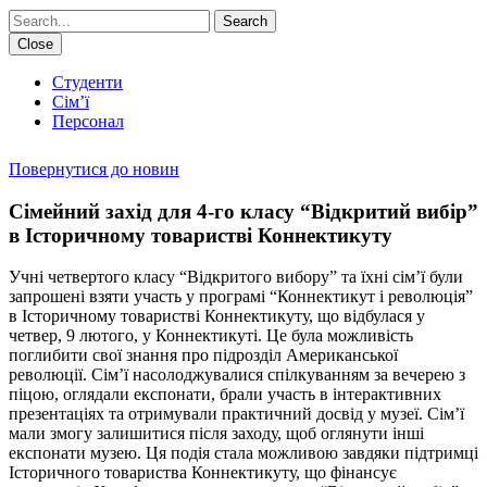
Search
Close
Студенти
Сім’ї
Персонал
Повернутися до новин
Сімейний захід для 4-го класу “Відкритий вибір”
в Історичному товаристві Коннектикуту
Учні четвертого класу “Відкритого вибору” та їхні сім’ї були
запрошені взяти участь у програмі “Коннектикут і революція”
в Історичному товаристві Коннектикуту, що відбулася у
четвер, 9 лютого, у Коннектикуті. Це була можливість
поглибити свої знання про підрозділ Американської
революції. Сім’ї насолоджувалися спілкуванням за вечерею з
піцою, оглядали експонати, брали участь в інтерактивних
презентаціях та отримували практичний досвід у музеї. Сім’ї
мали змогу залишитися після заходу, щоб оглянути інші
експонати музею. Ця подія стала можливою завдяки підтримці
Історичного товариства Коннектикуту, що фінансує