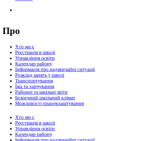
Про
Хто ми є
Реєстрація в школі
Управління освіти
Календар району
Інформація про надзвичайні ситуації
Розклад занять у школі
Транспортування
Їжа та харчування
Районні та шкільні звіти
Безпечний шкільний клімат
Можливості працевлаштування
Хто ми є
Реєстрація в школі
Управління освіти
Календар району
Інформація про надзвичайні ситуації