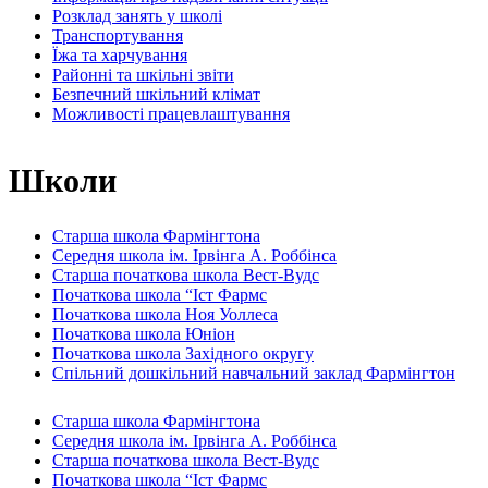
Розклад занять у школі
Транспортування
Їжа та харчування
Районні та шкільні звіти
Безпечний шкільний клімат
Можливості працевлаштування
Школи
Старша школа Фармінгтона
Середня школа ім. Ірвінга А. Роббінса
Старша початкова школа Вест-Вудс
Початкова школа “Іст Фармс
Початкова школа Ноя Уоллеса
Початкова школа Юніон
Початкова школа Західного округу
Спільний дошкільний навчальний заклад Фармінгтон
Старша школа Фармінгтона
Середня школа ім. Ірвінга А. Роббінса
Старша початкова школа Вест-Вудс
Початкова школа “Іст Фармс