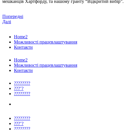
мешканців Хартфорду, та нашому гранту “Відкритий вибір”.
Попередні
Далі
Home2
Можливості працевлаштування
Контакти
Home2
Можливості працевлаштування
Контакти
????????
???’?
????????
????????
???’?
????????