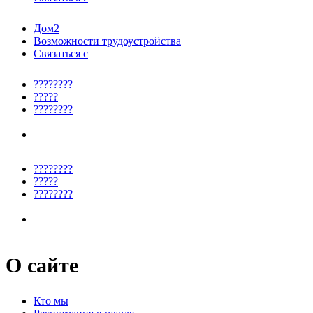
Дом2
Возможности трудоустройства
Связаться с
????????
?????
????????
????????
?????
????????
О сайте
Кто мы