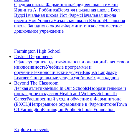
Средняя школа Фармингтона
Средняя школа имени
Ирвинга А. Роббинса
Верхняя начальная школа Вест
Вудс
Начальная школа Ист Фармс
Начальная школа
имени Ноя Уоллеса
Начальная школа Юнион
Начальная
школа Западного округа
Фармингтонское совместное
дошкольное учреждение
Farmington High School
District Departments
Офис суперинтенданта
Финансы и операции
Равенство и
инклюзивность
Учебные программы и
обучение
Технологические услуги
English Language
Learners
Специальные услуги
Удобства
Отдел кадров
Beyond The Classroom
Легкая атлетика
Music In Our Schools
Изобразительное и
прикладное искусство
Health and Wellness
School To
Career
Расширенный уход и обучение в Фармингтоне
(EXCL)
Непрерывное образование в Фармингтоне
Town
Of Farmington
Farmington Public Schools Foundation
Explore our events