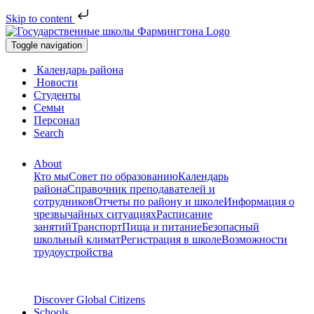
Skip to content
Toggle navigation
Календарь района
Новости
Студенты
Семьи
Персонал
Search
About
Кто мы
Совет по образованию
Календарь
района
Справочник преподавателей и
сотрудников
Отчеты по району и школе
Информация о
чрезвычайных ситуациях
Расписание
занятий
Транспорт
Пища и питание
Безопасный
школьный климат
Регистрация в школе
Возможности
трудоустройства
Discover Global Citizens
Schools