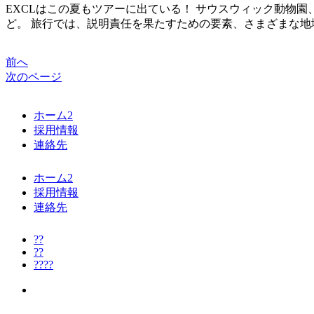
EXCLはこの夏もツアーに出ている！ サウスウィック動物
ど。 旅行では、説明責任を果たすための要素、さまざまな
前へ
次のページ
ホーム2
採用情報
連絡先
ホーム2
採用情報
連絡先
??
??
????