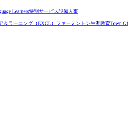
guage Learners
特別サービス
設備
人事
＆ラーニング（EXCL）
ファーミントン生涯教育
Town Of