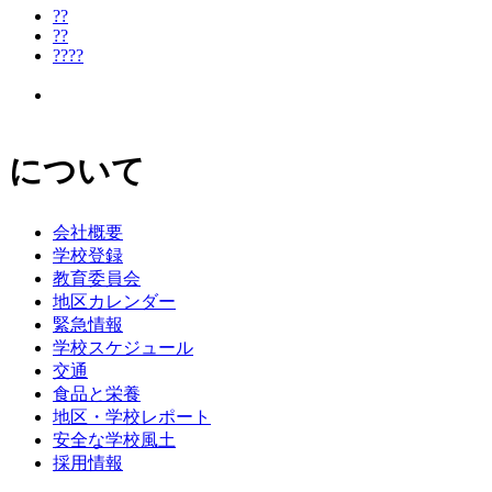
??
??
????
について
会社概要
学校登録
教育委員会
地区カレンダー
緊急情報
学校スケジュール
交通
食品と栄養
地区・学校レポート
安全な学校風土
採用情報