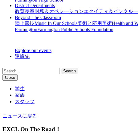
District Departments
教育長室
財務＆オペレーション
エクイティ＆インクルー
Beyond The Classroom
陸上競技
Music In Our Schools
美術と応用美術
Health and W
Farmington
Farmington Public Schools Foundation
Explore our events
連絡先
Search
Close
学生
家族
スタッフ
ニュースに戻る
EXCL On The Road！