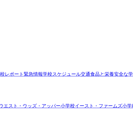
校レポート
緊急情報
学校スケジュール
交通
食品と栄養
安全な学
ウエスト・ウッズ・アッパー小学校
イースト・ファームズ小学