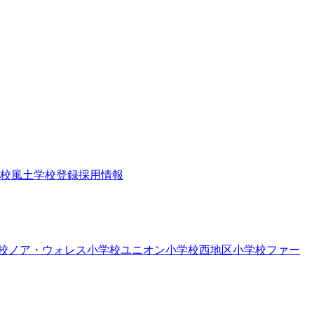
校風土
学校登録
採用情報
校
ノア・ウォレス小学校
ユニオン小学校
西地区小学校
ファー