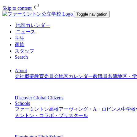
Skip to content
Toggle navigation
地区カレンダー
ニュース
学生
家族
スタッフ
Search
About
会社概要
教育委員会
地区カレンダー
教職員名簿
地区・学
Discover Global Citizens
Schools
ファーミントン高校
アーヴィング・A・ロビンス中学校
ミントン・コラボ・プリスクール
Farmington High School