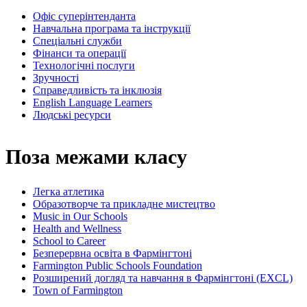
Офіс суперінтенданта
Навчальна програма та інструкції
Спеціальні служби
Фінанси та операції
Технологічні послуги
Зручності
Справедливість та інклюзія
English Language Learners
Людські ресурси
Поза межами класу
Легка атлетика
Образотворче та прикладне мистецтво
Music in Our Schools
Health and Wellness
School to Career
Безперервна освіта в Фармінгтоні
Farmington Public Schools Foundation
Розширений догляд та навчання в Фармінгтоні (EXCL)
Town of Farmington