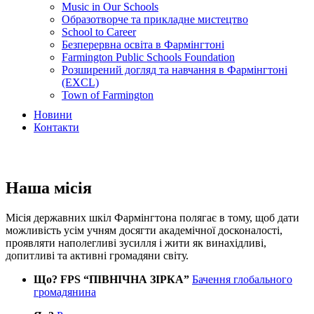
Music in Our Schools
Образотворче та прикладне мистецтво
School to Career
Безперервна освіта в Фармінгтоні
Farmington Public Schools Foundation
Розширений догляд та навчання в Фармінгтоні
(EXCL)
Town of Farmington
Новини
Контакти
Наша місія
Місія державних шкіл Фармінгтона полягає в тому, щоб дати
можливість усім учням досягти академічної досконалості,
проявляти наполегливі зусилля і жити як винахідливі,
допитливі та активні громадяни світу.
Що? FPS “ПІВНІЧНА ЗІРКА”
Бачення глобального
громадянина