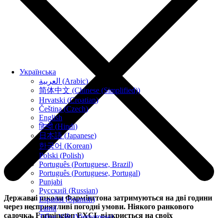
Українська
العربية
(
Arabic
)
简体中文
(
Chinese (Simplified)
)
Hrvatski
(
Croatian
)
Čeština
(
Czech
)
English
हिन्दी
(
Hindi
)
日本語
(
Japanese
)
한국어
(
Korean
)
Polski
(
Polish
)
Português
(
Portuguese, Brazil
)
Português
(
Portuguese, Portugal
)
Punjabi
Русский
(
Russian
)
Державні школи Фармінгтона затримуються на дві години
Español
(
Spanish
)
через несприятливі погодні умови. Ніякого ранкового
Tamil
садочка. Farmington EXCL відкриється на своїх
Tiếng Việt
(
Vietnamese
)