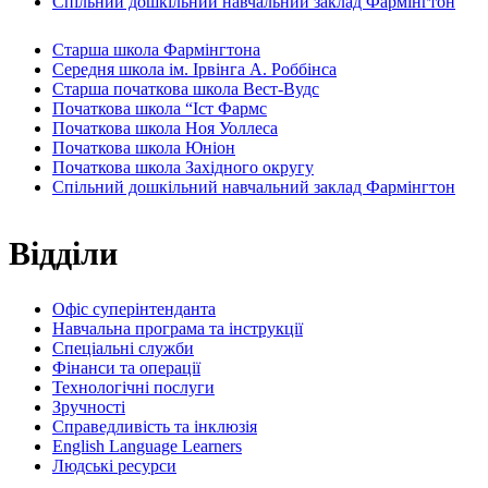
Спільний дошкільний навчальний заклад Фармінгтон
Старша школа Фармінгтона
Середня школа ім. Ірвінга А. Роббінса
Старша початкова школа Вест-Вудс
Початкова школа “Іст Фармс
Початкова школа Ноя Уоллеса
Початкова школа Юніон
Початкова школа Західного округу
Спільний дошкільний навчальний заклад Фармінгтон
Відділи
Офіс суперінтенданта
Навчальна програма та інструкції
Спеціальні служби
Фінанси та операції
Технологічні послуги
Зручності
Справедливість та інклюзія
English Language Learners
Людські ресурси