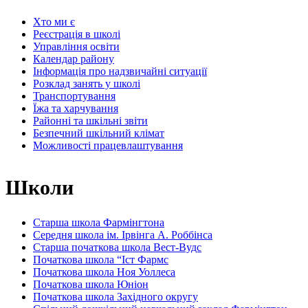
Хто ми є
Реєстрація в школі
Управління освіти
Календар району
Інформація про надзвичайні ситуації
Розклад занять у школі
Транспортування
Їжа та харчування
Районні та шкільні звіти
Безпечний шкільний клімат
Можливості працевлаштування
Школи
Старша школа Фармінгтона
Середня школа ім. Ірвінга А. Роббінса
Старша початкова школа Вест-Вудс
Початкова школа “Іст Фармс
Початкова школа Ноя Уоллеса
Початкова школа Юніон
Початкова школа Західного округу