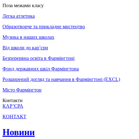
Поза межами класу
Легка атлетика
Образотворче та прикладне мистецтво
Музика в наших школах
Від школи до кар’єри
Безперервна освіта в Фармінгтоні
Фонд державних шкіл Фармінгтона
Розширений догляд та навчання в Фармінгтоні (EXCL)
Місто Фармінгтон
Контакти
КАР’ЄРА
КОНТАКТ
Новини