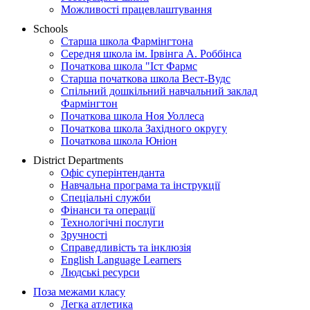
Можливості працевлаштування
Schools
Старша школа Фармінгтона
Середня школа ім. Ірвінга А. Роббінса
Початкова школа "Іст Фармс
Старша початкова школа Вест-Вудс
Спільний дошкільний навчальний заклад
Фармінгтон
Початкова школа Ноя Уоллеса
Початкова школа Західного округу
Початкова школа Юніон
District Departments
Офіс суперінтенданта
Навчальна програма та інструкції
Спеціальні служби
Фінанси та операції
Технологічні послуги
Зручності
Справедливість та інклюзія
English Language Learners
Людські ресурси
Поза межами класу
Легка атлетика