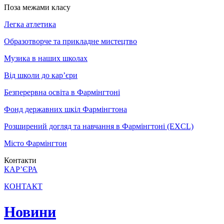
Поза межами класу
Легка атлетика
Образотворче та прикладне мистецтво
Музика в наших школах
Від школи до кар’єри
Безперервна освіта в Фармінгтоні
Фонд державних шкіл Фармінгтона
Розширений догляд та навчання в Фармінгтоні (EXCL)
Місто Фармінгтон
Контакти
КАР’ЄРА
КОНТАКТ
Новини