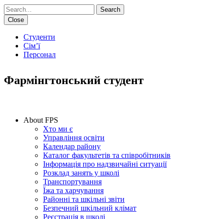
Search
Close
Студенти
Сім’ї
Персонал
Фармінгтонський студент
IN THIS SECTION
About FPS
Хто ми є
Управління освіти
Календар району
Каталог факультетів та співробітників
Інформація про надзвичайні ситуації
Розклад занять у школі
Транспортування
Їжа та харчування
Районні та шкільні звіти
Безпечний шкільний клімат
Реєстрація в школі