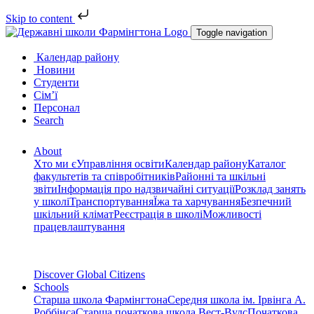
Skip to content
Toggle navigation
Календар району
Новини
Студенти
Сім’ї
Персонал
Search
About
Хто ми є
Управління освіти
Календар району
Каталог
факультетів та співробітників
Районні та шкільні
звіти
Інформація про надзвичайні ситуації
Розклад занять
у школі
Транспортування
Їжа та харчування
Безпечний
шкільний клімат
Реєстрація в школі
Можливості
працевлаштування
Discover Global Citizens
Schools
Старша школа Фармінгтона
Середня школа ім. Ірвінга А.
Роббінса
Старша початкова школа Вест-Вудс
Початкова