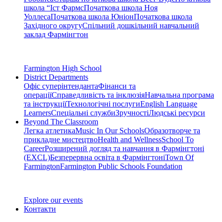
школа “Іст Фармс
Початкова школа Ноя
Уоллеса
Початкова школа Юніон
Початкова школа
Західного округу
Спільний дошкільний навчальний
заклад Фармінгтон
Farmington High School
District Departments
Офіс суперінтенданта
Фінанси та
операції
Справедливість та інклюзія
Навчальна програма
та інструкції
Технологічні послуги
English Language
Learners
Спеціальні служби
Зручності
Людські ресурси
Beyond The Classroom
Легка атлетика
Music In Our Schools
Образотворче та
прикладне мистецтво
Health and Wellness
School To
Career
Розширений догляд та навчання в Фармінгтоні
(EXCL)
Безперервна освіта в Фармінгтоні
Town Of
Farmington
Farmington Public Schools Foundation
Explore our events
Контакти