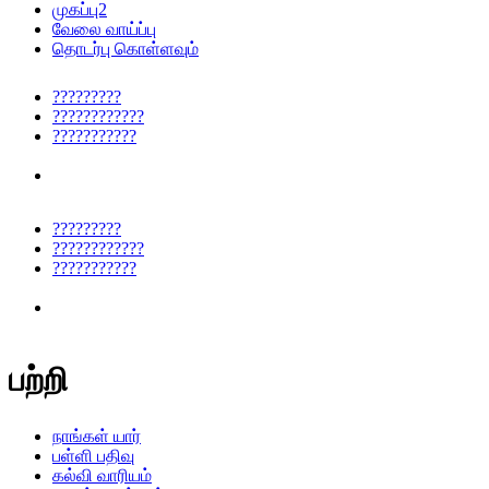
முகப்பு2
வேலை வாய்ப்பு
தொடர்பு கொள்ளவும்
?????????
????????????
???????????
?????????
????????????
???????????
பற்றி
நாங்கள் யார்
பள்ளி பதிவு
கல்வி வாரியம்