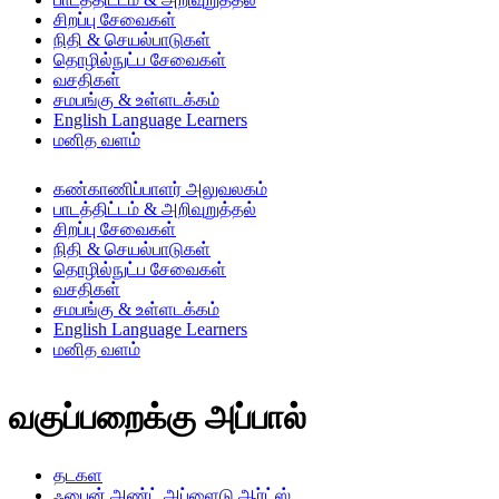
சிறப்பு சேவைகள்
நிதி & செயல்பாடுகள்
தொழில்நுட்ப சேவைகள்
வசதிகள்
சமபங்கு & உள்ளடக்கம்
English Language Learners
மனித வளம்
கண்காணிப்பாளர் அலுவலகம்
பாடத்திட்டம் & அறிவுறுத்தல்
சிறப்பு சேவைகள்
நிதி & செயல்பாடுகள்
தொழில்நுட்ப சேவைகள்
வசதிகள்
சமபங்கு & உள்ளடக்கம்
English Language Learners
மனித வளம்
வகுப்பறைக்கு அப்பால்
தடகள
ஃபைன் அண்ட் அப்ளைடு ஆர்ட்ஸ்