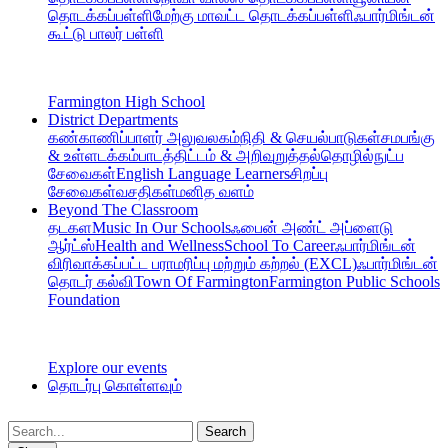
தொடக்கப்பள்ளி
மேற்கு மாவட்ட தொடக்கப்பள்ளி
ஃபார்மிங்டன்
கூட்டு பாலர் பள்ளி
Farmington High School
District Departments
கண்காணிப்பாளர் அலுவலகம்
நிதி & செயல்பாடுகள்
சமபங்கு
& உள்ளடக்கம்
பாடத்திட்டம் & அறிவுறுத்தல்
தொழில்நுட்ப
சேவைகள்
English Language Learners
சிறப்பு
சேவைகள்
வசதிகள்
மனித வளம்
Beyond The Classroom
தடகள
Music In Our Schools
ஃபைன் அண்ட் அப்ளைடு
ஆர்ட்ஸ்
Health and Wellness
School To Career
ஃபார்மிங்டன்
விரிவாக்கப்பட்ட பராமரிப்பு மற்றும் கற்றல் (EXCL)
ஃபார்மிங்டன்
தொடர் கல்வி
Town Of Farmington
Farmington Public Schools
Foundation
Explore our events
தொடர்பு கொள்ளவும்
Search