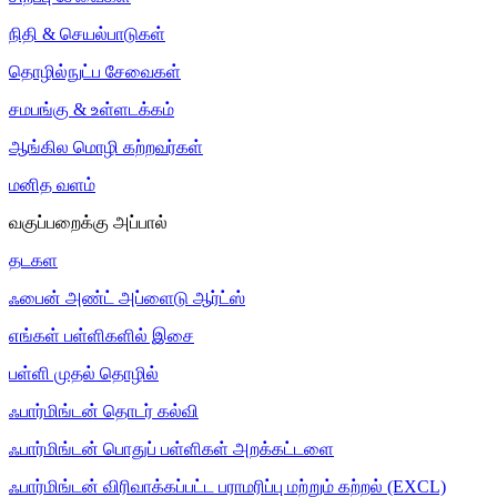
நிதி & செயல்பாடுகள்
தொழில்நுட்ப சேவைகள்
சமபங்கு & உள்ளடக்கம்
ஆங்கில மொழி கற்றவர்கள்
மனித வளம்
வகுப்பறைக்கு அப்பால்
தடகள
ஃபைன் அண்ட் அப்ளைடு ஆர்ட்ஸ்
எங்கள் பள்ளிகளில் இசை
பள்ளி முதல் தொழில்
ஃபார்மிங்டன் தொடர் கல்வி
ஃபார்மிங்டன் பொதுப் பள்ளிகள் அறக்கட்டளை
ஃபார்மிங்டன் விரிவாக்கப்பட்ட பராமரிப்பு மற்றும் கற்றல் (EXCL)