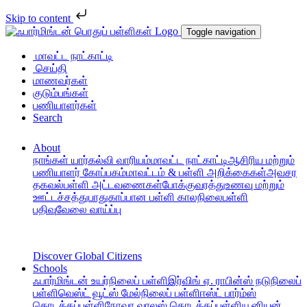
Skip to content
Toggle navigation
மாவட்ட நாட்காட்டி
செய்தி
மாணவர்கள்
குடும்பங்கள்
பணியாளர்கள்
Search
About
நாங்கள் யார்
கல்வி வாரியம்
மாவட்ட நாட்காட்டி
ஆசிரிய மற்றும்
பணியாளர் கோப்பகம்
மாவட்டம் & பள்ளி அறிக்கைகள்
அவசர
தகவல்
பள்ளி அட்டவணைகள்
போக்குவரத்து
உணவு மற்றும்
ஊட்டச்சத்து
பாதுகாப்பான பள்ளி காலநிலை
பள்ளி
பதிவு
வேலை வாய்ப்பு
Discover Global Citizens
Schools
ஃபார்மிங்டன் உயர்நிலைப் பள்ளி
இர்விங் ஏ. ராபின்ஸ் நடுநிலைப்
பள்ளி
வெஸ்ட் வூட்ஸ் மேல்நிலைப் பள்ளி
ஈஸ்ட் பார்ம்ஸ்
தொடக்கப்பள்ளி
நோவா வாலஸ் தொடக்கப்பள்ளி
யூனியன்