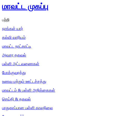
மாவட்ட முகப்பு
பற்றி
நாங்கள் யார்
கல்வி வாரியம்
மாவட்ட நாட்காட்டி
அவசர தகவல்
பள்ளி அட்டவணைகள்
போக்குவரத்து
உணவு மற்றும் ஊட்டச்சத்து
மாவட்டம் & பள்ளி அறிக்கைகள்
செய்தி & தகவல்
பாதுகாப்பான பள்ளி காலநிலை