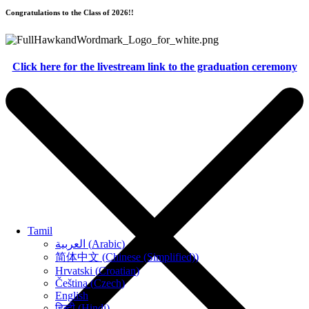
Congratulations to the Class of 2026!!
Click here for the livestream link to the graduation ceremony
Tamil
العربية
(
Arabic
)
简体中文
(
Chinese (Simplified)
)
Hrvatski
(
Croatian
)
Čeština
(
Czech
)
English
हिन्दी
(
Hindi
)