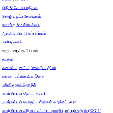
நிதி & செயல்பாடுகள்
தொழில்நுட்ப சேவைகள்
சமபங்கு & உள்ளடக்கம்
ஆங்கில மொழி கற்றவர்கள்
மனித வளம்
வகுப்பறைக்கு அப்பால்
தடகள
ஃபைன் அண்ட் அப்ளைடு ஆர்ட்ஸ்
எங்கள் பள்ளிகளில் இசை
பள்ளி முதல் தொழில்
ஃபார்மிங்டன் தொடர் கல்வி
ஃபார்மிங்டன் பொதுப் பள்ளிகள் அறக்கட்டளை
ஃபார்மிங்டன் விரிவாக்கப்பட்ட பராமரிப்பு மற்றும் கற்றல் (EXCL)