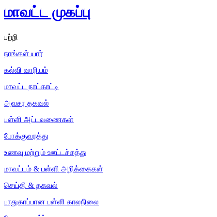
மாவட்ட முகப்பு
பற்றி
நாங்கள் யார்
கல்வி வாரியம்
மாவட்ட நாட்காட்டி
அவசர தகவல்
பள்ளி அட்டவணைகள்
போக்குவரத்து
உணவு மற்றும் ஊட்டச்சத்து
மாவட்டம் & பள்ளி அறிக்கைகள்
செய்தி & தகவல்
பாதுகாப்பான பள்ளி காலநிலை