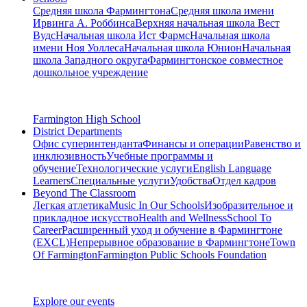
Средняя школа Фармингтона
Средняя школа имени
Ирвинга А. Роббинса
Верхняя начальная школа Вест
Вудс
Начальная школа Ист Фармс
Начальная школа
имени Ноя Уоллеса
Начальная школа Юнион
Начальная
школа Западного округа
Фармингтонское совместное
дошкольное учреждение
Farmington High School
District Departments
Офис суперинтенданта
Финансы и операции
Равенство и
инклюзивность
Учебные программы и
обучение
Технологические услуги
English Language
Learners
Специальные услуги
Удобства
Отдел кадров
Beyond The Classroom
Легкая атлетика
Music In Our Schools
Изобразительное и
прикладное искусство
Health and Wellness
School To
Career
Расширенный уход и обучение в Фармингтоне
(EXCL)
Непрерывное образование в Фармингтоне
Town
Of Farmington
Farmington Public Schools Foundation
Explore our events