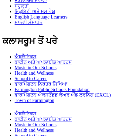
ਤਕਨਾਲੋਜੀ ਸੇਵਾਵਾਂ
ਸਹੂਲਤਾਂ
ਇਕੁਇਟੀ ਅਤੇ ਸਮਾਵੇਸ਼
English Language Learners
ਮਾਨਵੀ ਸੰਸਾਧਨ
ਕਲਾਸਰੂਮ ਤੋਂ ਪਰੇ
ਐਥਲੈਟਿਕਸ
ਫਾਈਨ ਅਤੇ ਅਪਲਾਈਡ ਆਰਟਸ
Music in Our Schools
Health and Wellness
School to Career
ਫਾਰਮਿੰਗਟਨ ਨਿਰੰਤਰ ਸਿੱਖਿਆ
Farmington Public Schools Foundation
ਫਾਰਮਿੰਗਟਨ ਐਕਸਟੈਂਡਡ ਕੇਅਰ ਐਂਡ ਲਰਨਿੰਗ (EXCL)
Town of Farmington
ਐਥਲੈਟਿਕਸ
ਫਾਈਨ ਅਤੇ ਅਪਲਾਈਡ ਆਰਟਸ
Music in Our Schools
Health and Wellness
School to Career