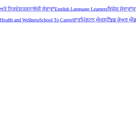
ਅਤੇ ਨਿਰਦੇਸ਼
ਤਕਨਾਲੋਜੀ ਸੇਵਾਵਾਂ
English Language Learners
ਵਿਸ਼ੇਸ਼ ਸੇਵਾਵਾਂ
ਸ
Health and Wellness
School To Career
ਫਾਰਮਿੰਗਟਨ ਐਕਸਟੈਂਡਡ ਕੇਅਰ ਐਂ