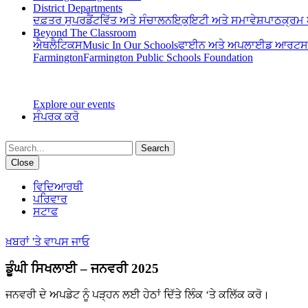
District Departments
ਦਫ਼ਤਰ ਸੁਪਰਡੈਂਟ
ਵਿੱਤ ਅਤੇ ਸੰਚਾਲਨ
ਇਕੁਇਟੀ ਅਤੇ ਸਮਾਵੇਸ਼
ਪਾਠਕ੍ਰਮ 
Beyond The Classroom
ਐਥਲੈਟਿਕਸ
Music In Our Schools
ਫਾਈਨ ਅਤੇ ਅਪਲਾਈਡ ਆਰਟਸ
Farmington
Farmington Public Schools Foundation
Explore our events
ਸੰਪਰਕ ਕਰੋ
Search
Close
ਵਿਦਿਆਰਥੀ
ਪਰਿਵਾਰ
ਸਟਾਫ
ਖ਼ਬਰਾਂ 'ਤੇ ਵਾਪਸ ਜਾਓ
ਡੂੰਘੀ ਸਿਖਲਾਈ – ਜਨਵਰੀ 2025
ਜਨਵਰੀ ਦੇ ਅਪਡੇਟ ਨੂੰ ਪੜ੍ਹਨ ਲਈ ਹੇਠਾਂ ਦਿੱਤੇ ਲਿੰਕ ‘ਤੇ ਕਲਿੱਕ ਕਰੋ।