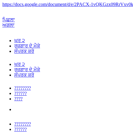
https://docs.google.com/document/d/e/2PACX-1vQKGzx09Rr
ਪਿਛਲਾ
ਅਗਲਾ
ਘਰ ੨
ਰੁਜ਼ਗਾਰ ਦੇ ਮੌਕੇ
ਸੰਪਰਕ ਕਰੋ
ਘਰ ੨
ਰੁਜ਼ਗਾਰ ਦੇ ਮੌਕੇ
ਸੰਪਰਕ ਕਰੋ
????????
??????
????
????????
??????