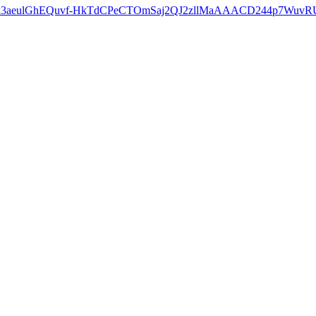
Vxv0k3aeulGhEQuvf-HkTdCPeCTOmSaj2QJ2zllMaAAACD244p7WuvRU