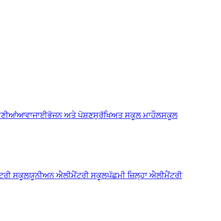
ਰਣੀਆਂ
ਆਵਾਜਾਈ
ਭੋਜਨ ਅਤੇ ਪੋਸ਼ਣ
ਸੁਰੱਖਿਅਤ ਸਕੂਲ ਮਾਹੌਲ
ਸਕੂਲ
ਂਟਰੀ ਸਕੂਲ
ਯੂਨੀਅਨ ਐਲੀਮੈਂਟਰੀ ਸਕੂਲ
ਪੱਛਮੀ ਜ਼ਿਲ੍ਹਾ ਐਲੀਮੈਂਟਰੀ