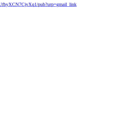
fbyXCN7CjvXq1/pub?urp=gmail_link