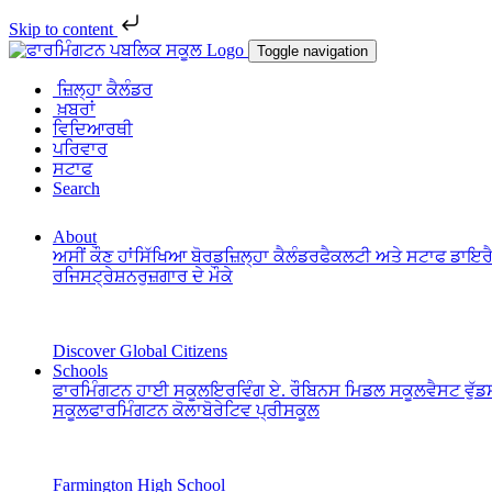
Skip to content
Toggle navigation
ਜ਼ਿਲ੍ਹਾ ਕੈਲੰਡਰ
ਖ਼ਬਰਾਂ
ਵਿਦਿਆਰਥੀ
ਪਰਿਵਾਰ
ਸਟਾਫ
Search
About
ਅਸੀਂ ਕੌਣ ਹਾਂ
ਸਿੱਖਿਆ ਬੋਰਡ
ਜ਼ਿਲ੍ਹਾ ਕੈਲੰਡਰ
ਫੈਕਲਟੀ ਅਤੇ ਸਟਾਫ ਡਾਇਰ
ਰਜਿਸਟ੍ਰੇਸ਼ਨ
ਰੁਜ਼ਗਾਰ ਦੇ ਮੌਕੇ
Discover Global Citizens
Schools
ਫਾਰਮਿੰਗਟਨ ਹਾਈ ਸਕੂਲ
ਇਰਵਿੰਗ ਏ. ਰੌਬਿਨਸ ਮਿਡਲ ਸਕੂਲ
ਵੈਸਟ ਵੁੱ
ਸਕੂਲ
ਫਾਰਮਿੰਗਟਨ ਕੋਲਾਬੋਰੇਟਿਵ ਪ੍ਰੀਸਕੂਲ
Farmington High School