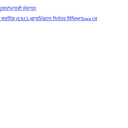
ਹੂਲਤਾਂ
ਮਾਨਵੀ ਸੰਸਾਧਨ
ਡ ਲਰਨਿੰਗ (EXCL)
ਫਾਰਮਿੰਗਟਨ ਨਿਰੰਤਰ ਸਿੱਖਿਆ
Town Of