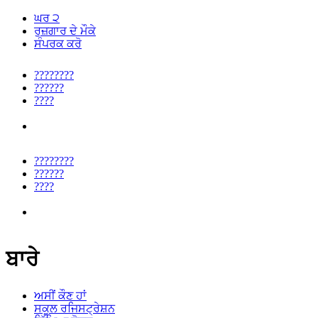
ਘਰ ੨
ਰੁਜ਼ਗਾਰ ਦੇ ਮੌਕੇ
ਸੰਪਰਕ ਕਰੋ
????????
??????
????
????????
??????
????
ਬਾਰੇ
ਅਸੀਂ ਕੌਣ ਹਾਂ
ਸਕੂਲ ਰਜਿਸਟ੍ਰੇਸ਼ਨ