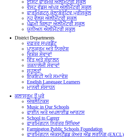
ਈਸਟ ਫਾਰਮਜ਼ ਐਲੀਮੈਂਟਰੀ ਸਕੂਲ
ਵੈਸਟ ਵੁੱਡਸ ਅੱਪਰ ਐਲੀਮੈਂਟਰੀ ਸਕੂਲ
ਫਾਰਮਿੰਗਟਨ ਕੋਲਾਬੋਰੇਟਿਵ ਪ੍ਰੀਸਕੂਲ
ਨੂਹ ਵੈਲਸ ਐਲੀਮੈਂਟਰੀ ਸਕੂਲ
ਪੱਛਮੀ ਜ਼ਿਲ੍ਹਾ ਐਲੀਮੈਂਟਰੀ ਸਕੂਲ
ਯੂਨੀਅਨ ਐਲੀਮੈਂਟਰੀ ਸਕੂਲ
District Departments
ਦਫ਼ਤਰ ਸੁਪਰਡੈਂਟ
ਪਾਠਕ੍ਰਮ ਅਤੇ ਨਿਰਦੇਸ਼
ਵਿਸ਼ੇਸ਼ ਸੇਵਾਵਾਂ
ਵਿੱਤ ਅਤੇ ਸੰਚਾਲਨ
ਤਕਨਾਲੋਜੀ ਸੇਵਾਵਾਂ
ਸਹੂਲਤਾਂ
ਇਕੁਇਟੀ ਅਤੇ ਸਮਾਵੇਸ਼
English Language Learners
ਮਾਨਵੀ ਸੰਸਾਧਨ
ਕਲਾਸਰੂਮ ਤੋਂ ਪਰੇ
ਐਥਲੈਟਿਕਸ
Music in Our Schools
ਫਾਈਨ ਅਤੇ ਅਪਲਾਈਡ ਆਰਟਸ
School to Career
ਫਾਰਮਿੰਗਟਨ ਨਿਰੰਤਰ ਸਿੱਖਿਆ
Farmington Public Schools Foundation
ਫਾਰਮਿੰਗਟਨ ਐਕਸਟੈਂਡਡ ਕੇਅਰ ਐਂਡ ਲਰਨਿੰਗ (EXCL)