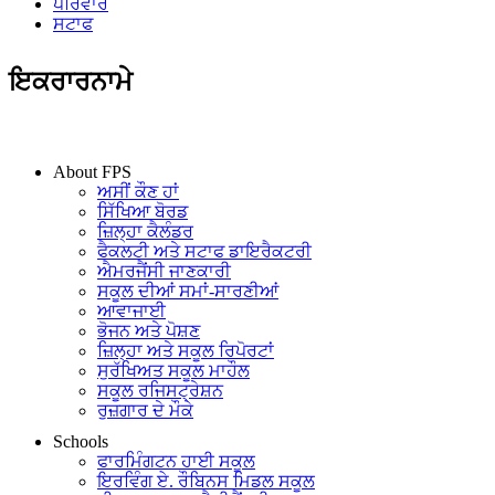
ਪਰਿਵਾਰ
ਸਟਾਫ
ਇਕਰਾਰਨਾਮੇ
IN THIS SECTION
About FPS
ਅਸੀਂ ਕੌਣ ਹਾਂ
ਸਿੱਖਿਆ ਬੋਰਡ
ਜ਼ਿਲ੍ਹਾ ਕੈਲੰਡਰ
ਫੈਕਲਟੀ ਅਤੇ ਸਟਾਫ ਡਾਇਰੈਕਟਰੀ
ਐਮਰਜੈਂਸੀ ਜਾਣਕਾਰੀ
ਸਕੂਲ ਦੀਆਂ ਸਮਾਂ-ਸਾਰਣੀਆਂ
ਆਵਾਜਾਈ
ਭੋਜਨ ਅਤੇ ਪੋਸ਼ਣ
ਜ਼ਿਲ੍ਹਾ ਅਤੇ ਸਕੂਲ ਰਿਪੋਰਟਾਂ
ਸੁਰੱਖਿਅਤ ਸਕੂਲ ਮਾਹੌਲ
ਸਕੂਲ ਰਜਿਸਟ੍ਰੇਸ਼ਨ
ਰੁਜ਼ਗਾਰ ਦੇ ਮੌਕੇ
Schools
ਫਾਰਮਿੰਗਟਨ ਹਾਈ ਸਕੂਲ
ਇਰਵਿੰਗ ਏ. ਰੌਬਿਨਸ ਮਿਡਲ ਸਕੂਲ