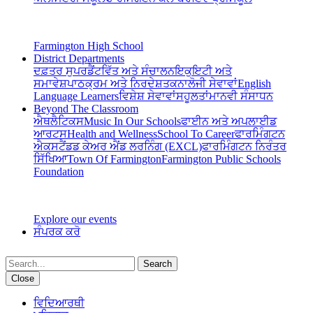
Farmington High School
District Departments
ਦਫ਼ਤਰ ਸੁਪਰਡੈਂਟ
ਵਿੱਤ ਅਤੇ ਸੰਚਾਲਨ
ਇਕੁਇਟੀ ਅਤੇ
ਸਮਾਵੇਸ਼
ਪਾਠਕ੍ਰਮ ਅਤੇ ਨਿਰਦੇਸ਼
ਤਕਨਾਲੋਜੀ ਸੇਵਾਵਾਂ
English
Language Learners
ਵਿਸ਼ੇਸ਼ ਸੇਵਾਵਾਂ
ਸਹੂਲਤਾਂ
ਮਾਨਵੀ ਸੰਸਾਧਨ
Beyond The Classroom
ਐਥਲੈਟਿਕਸ
Music In Our Schools
ਫਾਈਨ ਅਤੇ ਅਪਲਾਈਡ
ਆਰਟਸ
Health and Wellness
School To Career
ਫਾਰਮਿੰਗਟਨ
ਐਕਸਟੈਂਡਡ ਕੇਅਰ ਐਂਡ ਲਰਨਿੰਗ (EXCL)
ਫਾਰਮਿੰਗਟਨ ਨਿਰੰਤਰ
ਸਿੱਖਿਆ
Town Of Farmington
Farmington Public Schools
Foundation
Explore our events
ਸੰਪਰਕ ਕਰੋ
Search
Close
ਵਿਦਿਆਰਥੀ