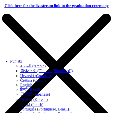
Click here for the livestream link to the graduation ceremony
Punjabi
العربية
(
Arabic
)
简体中文
(
Chinese (Simplified)
)
Hrvatski
(
Croatian
)
Čeština
(
Czech
)
English
हिन्दी
(
Hindi
)
日本語
(
Japanese
)
한국어
(
Korean
)
Polski
(
Polish
)
Português
(
Portuguese, Brazil
)