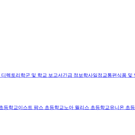
진 디렉토리
학군 및 학교 보고서
긴급 정보
학사일정
교통편
식품 및
 초등학교
이스트 팜스 초등학교
노아 월리스 초등학교
유니온 초