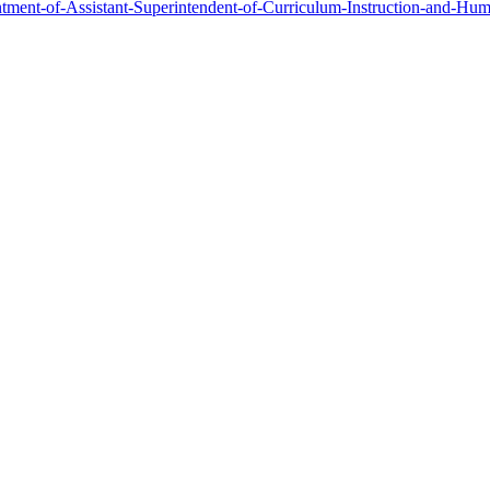
tment-of-Assistant-Superintendent-of-Curriculum-Instruction-and-Hu