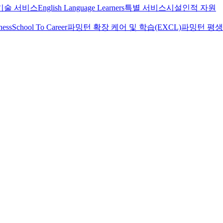
기술 서비스
English Language Learners
특별 서비스
시설
인적 자원
ness
School To Career
파밍턴 확장 케어 및 학습(EXCL)
파밍턴 평생