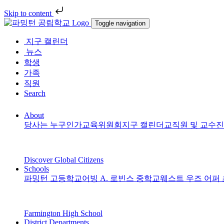
Skip to content
Toggle navigation
지구 캘린더
뉴스
학생
가족
직원
Search
About
당사는 누구인가
교육위원회
지구 캘린더
교직원 및 교수
Discover Global Citizens
Schools
파밍턴 고등학교
어빙 A. 로빈스 중학교
웨스트 우즈 어퍼
Farmington High School
District Departments