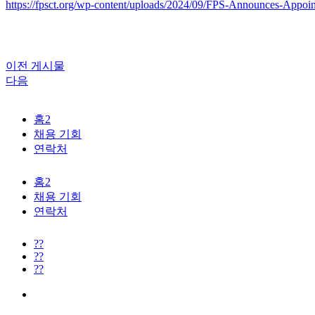
https://fpsct.org/wp-content/uploads/2024/09/FPS-Announces-Appoin
이전 게시물
다음
홈2
채용 기회
연락처
홈2
채용 기회
연락처
??
??
??